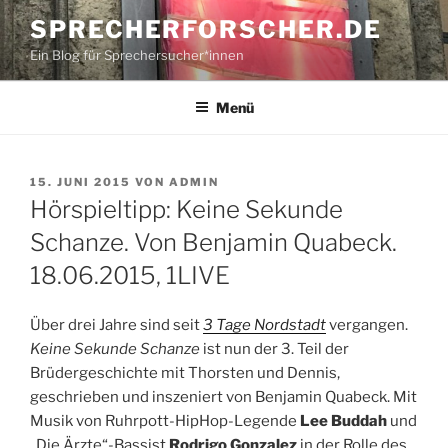
Zum
SPRECHERFORSCHER.DE
Inhalt
Ein Blog für Sprechersucher*innen
springen
Menü
VERÖFFENTLICHT
15. JUNI 2015
VON
ADMIN
AM
Hörspieltipp: Keine Sekunde
Schanze. Von Benjamin Quabeck.
18.06.2015, 1LIVE
Über drei Jahre sind seit
3 Tage Nordstadt
vergangen.
Keine Sekunde Schanze
ist nun der 3. Teil der
Brüdergeschichte mit Thorsten und Dennis,
geschrieben und inszeniert von Benjamin Quabeck. Mit
Musik von Ruhrpott-HipHop-Legende
Lee Buddah
und
„Die Ärzte“-Bassist
Rodrigo Gonzalez
in der Rolle des