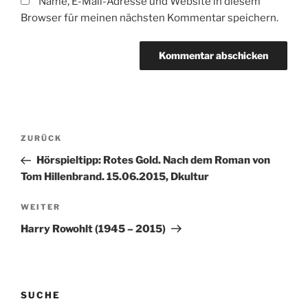
Name, E-Mail-Adresse und Website in diesem
Browser für meinen nächsten Kommentar speichern.
Beitragsnavigation
Vorheriger
ZURÜCK
Beitrag
Hörspieltipp: Rotes Gold. Nach dem Roman von
Tom Hillenbrand. 15.06.2015, Dkultur
Nächster
WEITER
Beitrag
Harry Rowohlt (1945 – 2015)
SUCHE