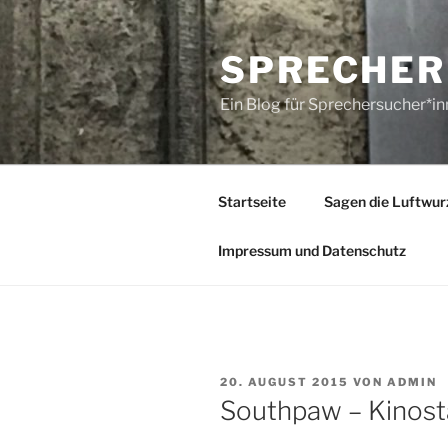
Zum
Inhalt
SPRECHER
springen
Ein Blog für Sprechersucher*i
Startseite
Sagen die Luftwur
Impressum und Datenschutz
VERÖFFENTLICHT
20. AUGUST 2015
VON
ADMIN
AM
Southpaw – Kinost