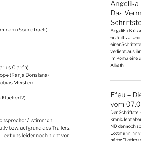
Angelika 
Das Verm
Schriftste
 Eminem (Soundtrack)
Angelika Klüss
erzählt vor de
einer Schriftste
verliebt, aus i
im Koma eine u
Albath
arius Clarén)
pe (Ranja Bonalana)
Tobias Meister)
Efeu – Di
 Kluckert?)
vom 07.08
)
Der Schriftste
krank, lebt abe
onsprecher / -stimmen
ND dennoch sch
iv bzw. aufgrund des Trailers.
Lottmann ihn v
liegt uns leider noch nicht vor.
hätte: "Lottma