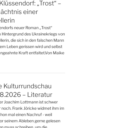
Klüssendorf: „Trost“ –
ächtnis einer
llerin
endorfs neuer Roman „Trost“
m Hintergrund des Ukrainekriegs von
llerin, die sich in den falschen Mann
hrem Leben gerissen wird und selbst
ngeahnte Kraft entfaltet.Von Maike
e Kulturrundschau
.2026 – Literatur
ller Joachim Lottmann ist schwer
r noch. Frank Jöricke widmet ihm im
on mal einen Nachruf - weil
or seinem Ableben gerne gelesen
nn muss schreiben, um die