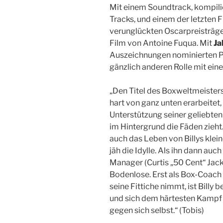
Mit einem Soundtrack, kompilie
Tracks, und einem der letzten F
verunglückten Oscarpreisträg
Film von Antoine Fuqua. Mit
Ja
Auszeichnungen nominierten 
gänzlich anderen Rolle mit ein
„Den Titel des Boxweltmeisters 
hart von ganz unten erarbeitet,
Unterstützung seiner geliebte
im Hintergrund die Fäden zieht
auch das Leben von Billys klein
jäh die Idylle. Als ihn dann auc
Manager (Curtis „50 Cent“ Jackson
Bodenlose. Erst als Box-Coach T
seine Fittiche nimmt, ist Billy 
und sich dem härtesten Kampf 
gegen sich selbst.“ (Tobis)