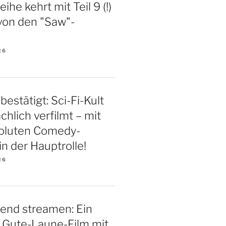
ihe kehrt mit Teil 9 (!)
von den "Saw"-
26
bestätigt: Sci-Fi-Kult
chlich verfilmt – mit
soluten Comedy-
n der Hauptrolle!
26
end streamen: Ein
 Gute-Laune-Film mit