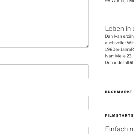
95 Wörter, 1 Mi
Leben in 
Dan Ivan erzähl
auch voller Wi
1980er-JahreR
Ivan: Meile 23
DonaudeltalDitt
BUCHMARKT
FILMSTARTS
Einfach n