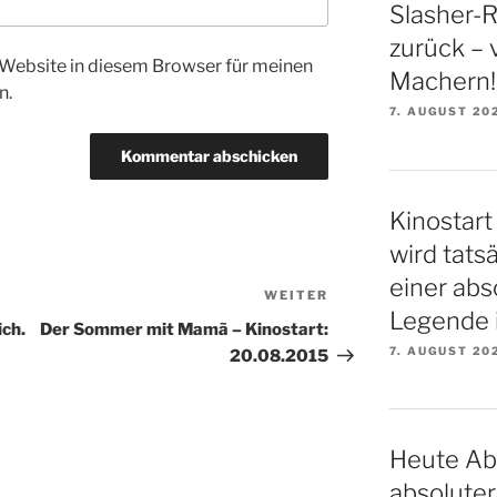
Slasher-Re
zurück – 
Website in diesem Browser für meinen
Machern!
n.
7. AUGUST 20
Kinostart 
wird tatsä
einer ab
WEITER
Nächster
Legende i
Beitrag
ich.
Der Sommer mit Mamã – Kinostart:
7. AUGUST 20
20.08.2015
Heute Ab
absoluter