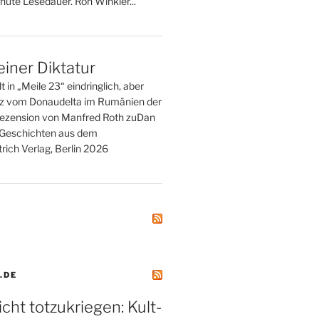
nute Lesedauer. Ron Winkler...
einer Diktatur
t in „Meile 23“ eindringlich, aber
tz vom Donaudelta im Rumänien der
ezension von Manfred Roth zuDan
. Geschichten aus dem
rich Verlag, Berlin 2026
.DE
icht totzukriegen: Kult-