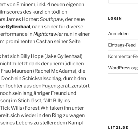
rt von Eminem, inkl. 4 neuen eigenen
ilmscores des kürzlich tödlich
ers James Horner:
Southpaw
, der neue
LOGIN
ke Gyllenhaal
, nach seiner für diverse
Anmelden
Performance in
Nightcrawler
nun in einer
em prominenten Cast an seiner Seite.
Eintrags-Feed
hat sich Billy Hope (Jake Gyllenhaal)
Kommentar-Fe
nicht zuletzt dank der unermüdlichen
WordPress.org
n Frau Maureen (Rachel McAdams), die
. Doch ein Schicksalsschlag, durch den
er Tochter aus den Fugen gerät, zerstört
h noch sein langjähriger Freund und
) im Stich lässt, fällt Billy ins
ick Wills (Forest Whitaker) ihn unter
bereit, sich wieder in den Ring zu wagen
seines Lebens zu stellen: dem Kampf
LIT21.DE