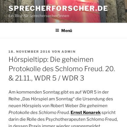
Zum
SPRECHERFORSCHER.DE
Inhalt
Ein Blog für Sprechersucher*innen
springen
Menü
VERÖFFENTLICHT
18. NOVEMBER 2016
VON
ADMIN
AM
Hörspieltipp: Die geheimen
Protokolle des Schlomo Freud. 20.
& 21.11., WDR 5 / WDR 3
Am kommenden Sonntag gibt es auf WDR 5 in der
Reihe „Das Hörspiel am Sonntag“ die Ursendung des
neuen Hörspiels von Robert Weber
Die geheimen
Protokolle des Schlomo Freud
.
Ernst Konarek
spricht
darin die Rolle des Psychotherapeuten Schlomo Freud,
in dessen Praxis immer wieder unangemeldet