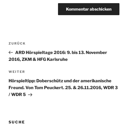
Beitragsnavigation
Vorheriger
ZURÜCK
Beitrag
ARD Hörspieltage 2016: 9. bis 13. November
2016, ZKM & HFG Karlsruhe
Nächster
WEITER
Beitrag
Hörspieltipp: Doberschütz und der amerikanische
Freund. Von Tom Peuckert. 25. & 26.11.2016, WDR 3
/ WDR 5
SUCHE