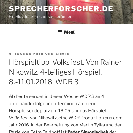
Zum
SPRECHERFORSCHER.DE
Inhalt
Ein Blog für Sprechersucher*innen
springen
Menü
VERÖFFENTLICHT
8. JANUAR 2018
VON
ADMIN
AM
Hörspieltipp: Volksfest. Von Rainer
Nikowitz. 4-teiliges Hörspiel.
8.-11.01.2018, WDR 3
Ab heute sendet in dieser Woche WDR 3 an 4
aufeinanderfolgenden Terminen auf dem
Hörspielsendeplatz um 19.05 Uhr das Hörspiel
Volksfest
von Nikowitz, eine WDR Produktion aus dem
Jahr 2016. In der Bearbeitung von Martin Zylka und der
Regie von Petra Feldhoff ist
Peter Simonischek
der