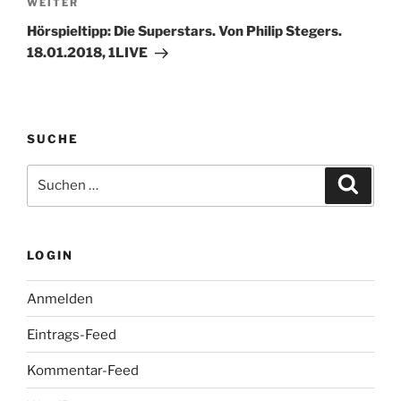
Nächster
WEITER
Beitrag
Hörspieltipp: Die Superstars. Von Philip Stegers.
18.01.2018, 1LIVE
SUCHE
Suche
Suche
nach:
LOGIN
Anmelden
Eintrags-Feed
Kommentar-Feed