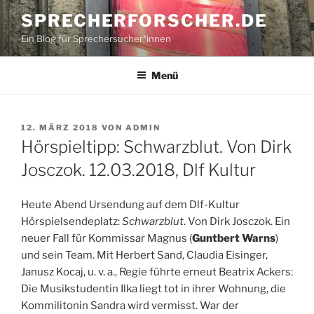
Zum
SPRECHERFORSCHER.DE
Inhalt
Ein Blog für Sprechersucher*innen
springen
Menü
VERÖFFENTLICHT
12. MÄRZ 2018
VON
ADMIN
AM
Hörspieltipp: Schwarzblut. Von Dirk
Josczok. 12.03.2018, Dlf Kultur
Heute Abend Ursendung auf dem Dlf-Kultur
Hörspielsendeplatz:
Schwarzblut
. Von Dirk Josczok. Ein
neuer Fall für Kommissar Magnus (
Guntbert Warns
)
und sein Team. Mit Herbert Sand, Claudia Eisinger,
Janusz Kocaj, u. v. a., Regie führte erneut Beatrix Ackers:
Die Musikstudentin Ilka liegt tot in ihrer Wohnung, die
Kommilitonin Sandra wird vermisst. War der