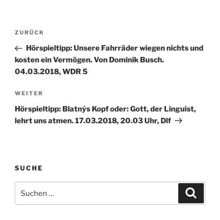
Beitragsnavigation
Vorheriger
ZURÜCK
Beitrag
Hörspieltipp: Unsere Fahrräder wiegen nichts und
kosten ein Vermögen. Von Dominik Busch.
04.03.2018, WDR 5
Nächster
WEITER
Beitrag
Hörspieltipp: Blatnýs Kopf oder: Gott, der Linguist,
lehrt uns atmen. 17.03.2018, 20.03 Uhr, Dlf
SUCHE
Suche
Suche
nach: