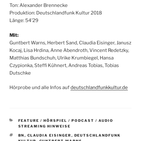
Ton: Alexander Brennecke
Produktion: Deutschlandfunk Kultur 2018
Länge: 54’29
Mit:
Guntbert Warns, Herbert Sand, Claudia Eisinger, Janusz
Kocaj, Lisa Hrdina, Anne Abendroth, Vincent Redetzky,
Matthias Bundschuh, Ulrike Krumbiegel, Hansa
Czypionka, Steffi Kühnert, Andreas Tobias, Tobias
Dutschke
Hörprobe und alle Infos auf
deutschlandfunkkultur.de
KATEGORIEN
FEATURE / HÖRSPIEL / PODCAST / AUDIO
STREAMING HINWEISE
SCHLAGWÖRTER
BN
,
CLAUDIA EISINGER
,
DEUTSCHLANDFUNK
KULTUR
,
GUNTBERT WARNS