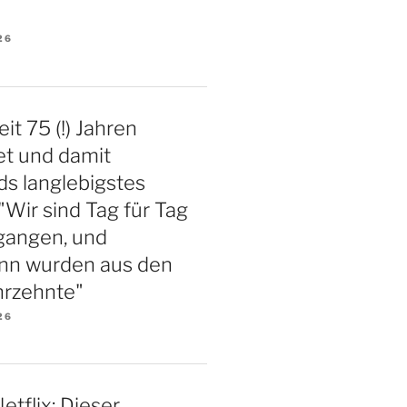
26
eit 75 (!) Jahren
et und damit
s langlebigstes
"Wir sind Tag für Tag
gangen, und
nn wurden aus den
hrzehnte"
26
etflix: Dieser