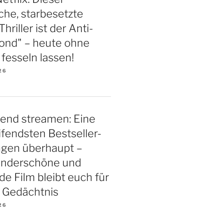
iche, starbesetzte
riller ist der Anti-
ond" – heute ohne
esseln lassen!
26
end streamen: Eine
ifendsten Bestseller-
ngen überhaupt –
underschöne und
 Film bleibt euch für
 Gedächtnis
26