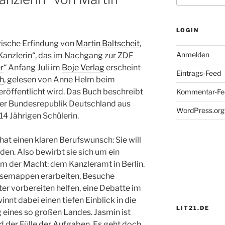
LOGIN
arische Erfindung von
Martin Baltscheit
,
Anmelden
Kanzlerin“, das im Nachgang zur ZDF
r
“ Anfang Juli im
Boje Verlag
erscheint
Eintrags-Feed
h
, gelesen von Anne Helm beim
öffentlicht wird. Das Buch beschreibt
Kommentar-Fe
der Bundesrepublik Deutschland aus
WordPress.org
14 Jährigen Schülerin.
 hat einen klaren Berufswunsch: Sie will
en. Also bewirbt sie sich um ein
m der Macht: dem Kanzleramt in Berlin.
ssemappen erarbeiten, Besuche
r vorbereiten helfen, eine Debatte im
nt dabei einen tiefen Einblick in die
LIT21.DE
 eines so großen Landes. Jasmin ist
nd der Fülle der Aufgaben. Es geht doch