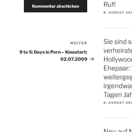
Ruf!
8. AUGUST 20
Sie sind s
WEITER
Nächster
verheirat
Beitrag
9 to 5: Days in Porn – Kinostart:
Hollywood
02.07.2009
Ehepaar: 
weiterge
irgendwa
Tagen Ja
8. AUGUST 20
Neu auf N