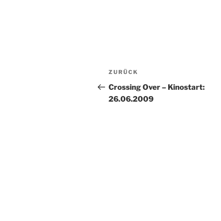
Beitragsnavigation
Vorheriger
ZURÜCK
Beitrag
Crossing Over – Kinostart:
26.06.2009