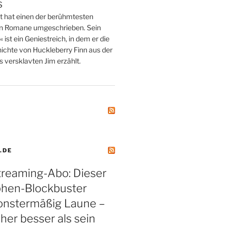
s
tt hat einen der berühmtesten
n Romane umgeschrieben. Sein
st ein Geniestreich, in dem er die
ichte von Huckleberry Finn aus der
 versklavten Jim erzählt.
.DE
treaming-Abo: Dieser
phen-Blockbuster
nstermäßig Laune –
aher besser als sein