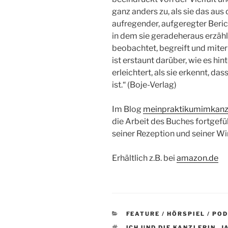
ganz anders zu, als sie das aus
aufregender, aufgeregter Berich
in dem sie geradeheraus erzähl
beobachtet, begreift und miter
ist erstaunt darüber, wie es hi
erleichtert, als sie erkennt, da
ist.“ (Boje-Verlag)
Im Blog
meinpraktikumimkanz
die Arbeit des Buches fortgef
seiner Rezeption und seiner Wi
Erhältlich z.B. bei
amazon.de
KATEGORIEN
FEATURE / HÖRSPIEL / PO
SCHLAGWÖRTER
ICH UND DIE KANZLERIN
,
J