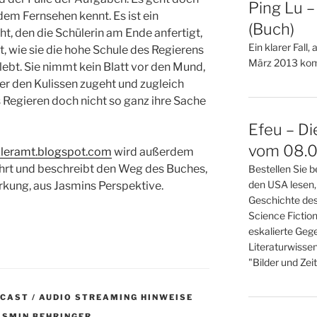
Ping Lu 
 dem Fernsehen kennt. Es ist ein
(Buch)
t, den die Schülerin am Ende anfertigt,
Ein klarer Fall,
t, wie sie die hohe Schule des Regierens
März 2013 kom
lebt. Sie nimmt kein Blatt vor den Mund,
nter den Kulissen zugeht und zugleich
ss Regieren doch nicht so ganz ihre Sache
Efeu – Di
vom 08.0
leramt.blogspot.com
wird außerdem
ührt und beschreibt den Weg des Buches,
Bestellen Sie b
den USA lesen,
rkung, aus Jasmins Perspektive.
Geschichte des
Science Fictio
eskalierte Gege
Literaturwisse
"Bilder und Zei
DCAST / AUDIO STREAMING HINWEISE
ASMIN BEHRINGER