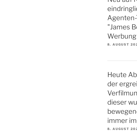
eindringl
Agenten-Th
"James B
Werbung f
8. AUGUST 20
Heute Ab
der ergre
Verfilmu
dieser w
bewegende
immer im
8. AUGUST 20