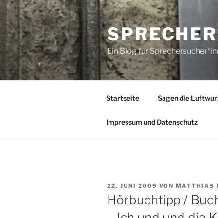
Zum
Inhalt
SPRECHER
springen
Ein Blog für Sprechersucher*i
Startseite
Sagen die Luftwur
Impressum und Datenschutz
VERÖFFENTLICHT
22. JUNI 2009
VON
MATTHIAS 
AM
Hörbuchtipp / Buch
– Ich und und die K