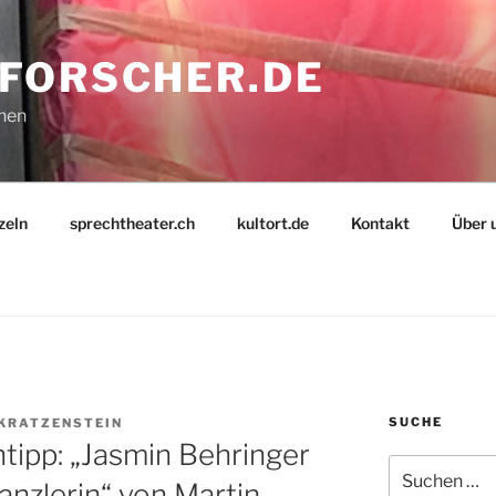
FORSCHER.DE
nnen
zeln
sprechtheater.ch
kultort.de
Kontakt
Über 
SUCHE
KRATZENSTEIN
tipp: „Jasmin Behringer
Suche
anzlerin“ von Martin
nach: