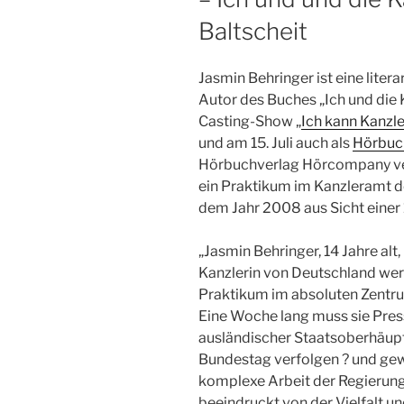
Baltscheit
Jasmin Behringer ist eine liter
Autor des Buches „Ich und die 
Casting-Show „
Ich kann Kanzle
und am 15. Juli auch als
Hörbuc
Hörbuchverlag Hörcompany ver
ein Praktikum im Kanzleramt 
dem Jahr 2008 aus Sicht einer 
„Jasmin Behringer, 14 Jahre alt,
Kanzlerin von Deutschland werd
Praktikum im absoluten Zentru
Eine Woche lang muss sie Pre
ausländischer Staatsoberhäupte
Bundestag verfolgen ? und gewin
komplexe Arbeit der Regierung
beeindruckt von der Vielfalt u