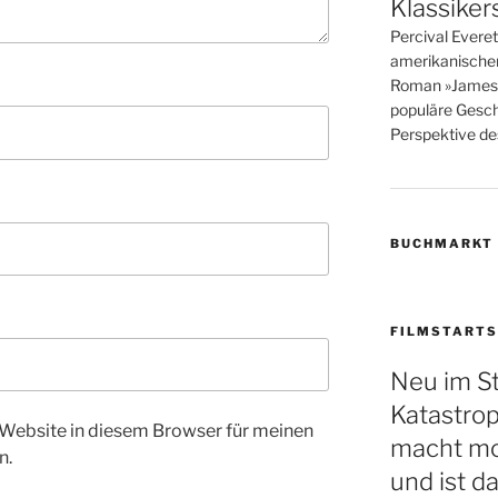
Klassiker
Percival Evere
amerikanische
Roman »James« i
populäre Gesch
Perspektive des
BUCHMARKT
FILMSTARTS
Neu im S
Katastro
Website in diesem Browser für meinen
macht mo
n.
und ist d