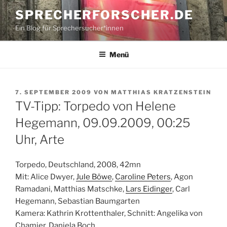
Zum
SPRECHERFORSCHER.DE
Inhalt
Ein Blog für Sprechersucher*innen
springen
Menü
VERÖFFENTLICHT
7. SEPTEMBER 2009
VON
MATTHIAS KRATZENSTEIN
AM
TV-Tipp: Torpedo von Helene
Hegemann, 09.09.2009, 00:25
Uhr, Arte
Torpedo, Deutschland, 2008, 42mn
Mit: Alice Dwyer,
Jule Böwe
,
Caroline Peters
, Agon
Ramadani, Matthias Matschke,
Lars Eidinger
, Carl
Hegemann, Sebastian Baumgarten
Kamera: Kathrin Krottenthaler, Schnitt: Angelika von
Chamier, Daniela Boch