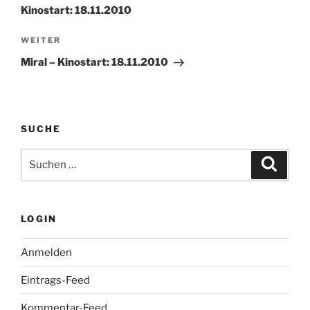
Kinostart: 18.11.2010
Nächster
WEITER
Beitrag
Miral – Kinostart: 18.11.2010
SUCHE
Suche
Suche
nach:
LOGIN
Anmelden
Eintrags-Feed
Kommentar-Feed