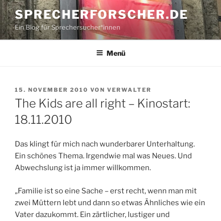
Zum
SPRECHERFORSCHER.DE
Inhalt
Ein Blog für Sprechersucher*innen
springen
Menü
VERÖFFENTLICHT
15. NOVEMBER 2010
VON
VERWALTER
AM
The Kids are all right – Kinostart:
18.11.2010
Das klingt für mich nach wunderbarer Unterhaltung.
Ein schönes Thema. Irgendwie mal was Neues. Und
Abwechslung ist ja immer willkommen.
„Familie ist so eine Sache – erst recht, wenn man mit
zwei Müttern lebt und dann so etwas Ähnliches wie ein
Vater dazukommt. Ein zärtlicher, lustiger und