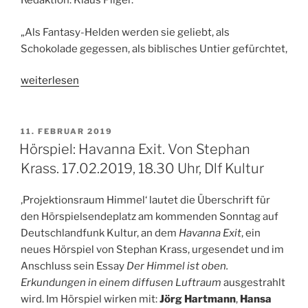
Redaktion: Klaus Pilger.
„Als Fantasy-Helden werden sie geliebt, als
Schokolade gegessen, als biblisches Untier gefürchtet,
„Feature:
weiterlesen
Das
Tier,
das
VERÖFFENTLICHT
11. FEBRUAR 2019
AM
es
Hörspiel: Havanna Exit. Von Stephan
nicht
Krass. 17.02.2019, 18.30 Uhr, Dlf Kultur
gibt.
Einhörner
‚Projektionsraum Himmel‘ lautet die Überschrift für
–
den Hörspielsendeplatz am kommenden Sonntag auf
Kulturgeschichte
Deutschlandfunk Kultur, an dem
Havanna Exit
, ein
eines
neues Hörspiel von Stephan Krass, urgesendet und im
Irrtums.
Anschluss sein Essay
Der Himmel ist oben.
Von
Erkundungen in einem diffusen Luftraum
ausgestrahlt
Rolf
wird. Im Hörspiel wirken mit:
Jörg Hartmann
,
Hansa