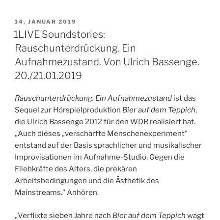
Von
wittmann/zeitblom.
VERÖFFENTLICHT
14. JANUAR 2019
AM
16.01.2019,
1LIVE Soundstories:
20:00
Rauschunterdrückung. Ein
–
Aufnahmezustand. Von Ulrich Bassenge.
21:06
20./21.01.2019
Uhr“
Rauschunterdrückung. Ein Aufnahmezustand
ist das
Sequel zur Hörspielproduktion
Bier auf dem Teppich
,
die Ulrich Bassenge 2012 für den WDR realisiert hat.
„Auch dieses „verschärfte Menschenexperiment“
entstand auf der Basis sprachlicher und musikalischer
Improvisationen im Aufnahme-Studio. Gegen die
Fliehkräfte des Alters, die prekären
Arbeitsbedingungen und die Ästhetik des
Mainstreams.“ Anhören.
„Verflixte sieben Jahre nach
Bier auf dem Teppich
wagt