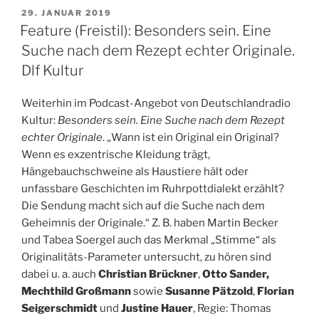
Von
VERÖFFENTLICHT
29. JANUAR 2019
AM
Tom
Feature (Freistil): Besonders sein. Eine
McCarthy.
Suche nach dem Rezept echter Originale.
03.02.2019,
Dlf Kultur
hr2
Kultur“
Weiterhin im Podcast-Angebot von Deutschlandradio
Kultur:
Besonders sein. Eine Suche nach dem Rezept
echter Originale
. „Wann ist ein Original ein Original?
Wenn es exzentrische Kleidung trägt,
Hängebauchschweine als Haustiere hält oder
unfassbare Geschichten im Ruhrpottdialekt erzählt?
Die Sendung macht sich auf die Suche nach dem
Geheimnis der Originale.“ Z. B. haben Martin Becker
und Tabea Soergel auch das Merkmal „Stimme“ als
Originalitäts-Parameter untersucht, zu hören sind
dabei u. a. auch
Christian Brückner
,
Otto Sander,
Mechthild Großmann
sowie
Susanne Pätzold
,
Florian
Seigerschmidt
und
Justine Hauer
, Regie: Thomas