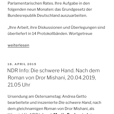
Parlamentarischen Rates. Ihre Aufgabe in den
folgenden neun Monaten: das Grundgesetz der
Bundesrepublik Deutschland auszuarbeiten.
„Ihre Arbeit, ihre Diskussionen und Überlegungen sind
überliefert in 14 Protokollbänden. Wortgetreue
„Radio:
weiterlesen
Guter
Rat
–
VERÖFFENTLICHT
18. APRIL 2019
AM
Ringen
NDR Info: Die schwere Hand. Nach dem
um
Roman von Dror Mishani, 20.04.2019,
das
21.05 Uhr
Grundgesetz
„Die
Ursendung am Ostersamstag: Andrea Getto
Würde
bearbeitete und inszenierte
Die schwere Hand
, nach
des
dem gleichnamigen Roman von Dror Mishani, als
Menschen