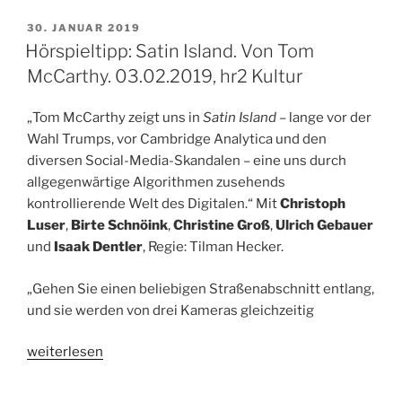
Von
Andreas
VERÖFFENTLICHT
30. JANUAR 2019
AM
Ammer,
Hörspieltipp: Satin Island. Von Tom
Andreas
McCarthy. 03.02.2019, hr2 Kultur
Gerth
und
„Tom McCarthy zeigt uns in
Satin Island
– lange vor der
Martin
Wahl Trumps, vor Cambridge Analytica und den
Gretschmann.
diversen Social-Media-Skandalen – eine uns durch
14.02.2019,
allgegenwärtige Algorithmen zusehends
WDR
kontrollierende Welt des Digitalen.“ Mit
Christoph
3“
Luser
,
Birte Schnöink
,
Christine Groß
,
Ulrich Gebauer
und
Isaak Dentler
, Regie: Tilman Hecker.
„Gehen Sie einen beliebigen Straßenabschnitt entlang,
und sie werden von drei Kameras gleichzeitig
„Hörspieltipp:
weiterlesen
Satin
Island.