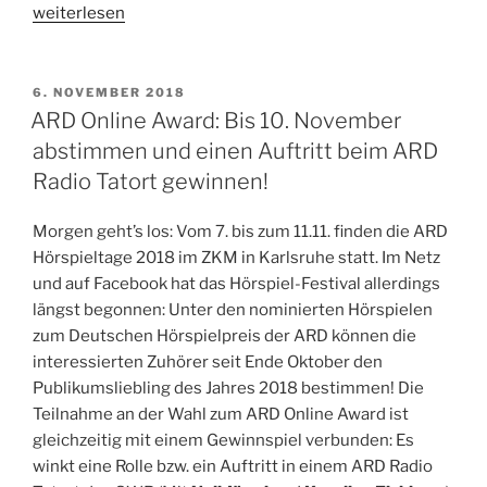
„Moabit
weiterlesen
–
Live
Hörspiel
VERÖFFENTLICHT
6. NOVEMBER 2018
AM
nach
ARD Online Award: Bis 10. November
dem
abstimmen und einen Auftritt beim ARD
gleichnamigen
Radio Tatort gewinnen!
Roman
von
Morgen geht’s los: Vom 7. bis zum 11.11. finden die ARD
Volker
Hörspieltage 2018 im ZKM in Karlsruhe statt. Im Netz
Kutscher,
und auf Facebook hat das Hörspiel-Festival allerdings
09.11.2018“
längst begonnen: Unter den nominierten Hörspielen
zum Deutschen Hörspielpreis der ARD können die
interessierten Zuhörer seit Ende Oktober den
Publikumsliebling des Jahres 2018 bestimmen! Die
Teilnahme an der Wahl zum ARD Online Award ist
gleichzeitig mit einem Gewinnspiel verbunden: Es
winkt eine Rolle bzw. ein Auftritt in einem ARD Radio