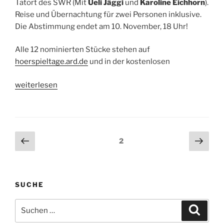
Tatort des SWR (Mit
Ueli Jäggi
und
Karoline Eichhorn
).
Reise und Übernachtung für zwei Personen inklusive.
Die Abstimmung endet am 10. November, 18 Uhr!
Alle 12 nominierten Stücke stehen auf
hoerspieltage.ard.de
und in der kostenlosen
„ARD
weiterlesen
Online
Award:
Bis
10.
Seitennummerierung
Vorherige
Näch
Seite
2
November
Seite
Seit
der
abstimmen
Beiträge
und
einen
SUCHE
Auftritt
Suche
beim
Suche
nach:
ARD