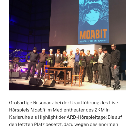
04.12.2018,
23.00
Uhr,
1LIVE“
Großartige Resonanz bei der Uraufführung des Live-
Hörspiels
Moabit
im Medientheater des ZKM in
Karlsruhe als Highlight der
ARD-Hörspieltage
: Bis auf
den letzten Platz besetzt, dazu wegen des enormen