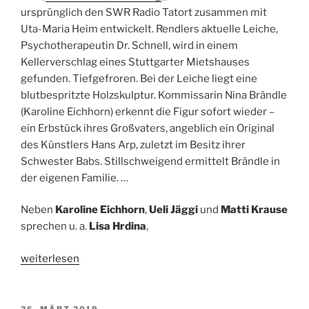
Mishani,
ursprünglich den SWR Radio Tatort zusammen mit
20.04.2019,
Uta-Maria Heim entwickelt. Rendlers aktuelle Leiche,
21.05
Psychotherapeutin Dr. Schnell, wird in einem
Uhr“
Kellerverschlag eines Stuttgarter Mietshauses
gefunden. Tiefgefroren. Bei der Leiche liegt eine
blutbespritzte Holzskulptur. Kommissarin Nina Brändle
(Karoline Eichhorn) erkennt die Figur sofort wieder –
ein Erbstück ihres Großvaters, angeblich ein Original
des Künstlers Hans Arp, zuletzt im Besitz ihrer
Schwester Babs. Stillschweigend ermittelt Brändle in
der eigenen Familie. …
Neben
Karoline Eichhorn
,
Ueli Jäggi
und
Matti Krause
sprechen u. a.
Lisa Hrdina
,
„ARD
weiterlesen
Radiotatort
(SWR):
Schwestern.
VERÖFFENTLICHT