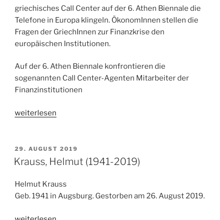
griechisches Call Center auf der 6. Athen Biennale die
Telefone in Europa klingeln. ÖkonomInnen stellen die
Fragen der GriechInnen zur Finanzkrise den
europäischen Institutionen.
Auf der 6. Athen Biennale konfrontieren die
sogenannten Call Center-Agenten Mitarbeiter der
Finanzinstitutionen
„Hörspiel:
weiterlesen
Anruf
aus
Athen.
VERÖFFENTLICHT
29. AUGUST 2019
AM
Von
Krauss, Helmut (1941-2019)
Eva
Micropoulou
Helmut Krauss
und
Geb. 1941 in Augsburg. Gestorben am 26. August 2019.
Joel
„Krauss,
Vogel.
weiterlesen