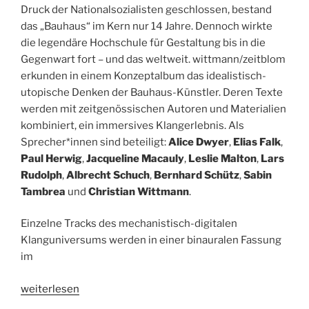
Druck der Nationalsozialisten geschlossen, bestand
das „Bauhaus“ im Kern nur 14 Jahre. Dennoch wirkte
die legendäre Hochschule für Gestaltung bis in die
Gegenwart fort – und das weltweit. wittmann/zeitblom
erkunden in einem Konzeptalbum das idealistisch-
utopische Denken der Bauhaus-Künstler. Deren Texte
werden mit zeitgenössischen Autoren und Materialien
kombiniert, ein immersives Klangerlebnis. Als
Sprecher*innen sind beteiligt:
Alice Dwyer
,
Elias Falk
,
Paul Herwig
,
Jacqueline Macauly
,
Leslie Malton
,
Lars
Rudolph
,
Albrecht Schuch
,
Bernhard Schütz
,
Sabin
Tambrea
und
Christian Wittmann
.
Einzelne Tracks des mechanistisch-digitalen
Klanguniversums werden in einer binauralen Fassung
im
„Hörspieltipp:
weiterlesen
AUDIO.SPACE.MACHINE.