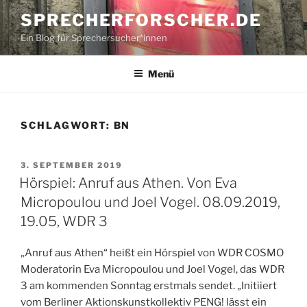
Zum
SPRECHERFORSCHER.DE
Inhalt
Ein Blog für Sprechersucher*innen
springen
Menü
SCHLAGWORT:
BN
VERÖFFENTLICHT
3. SEPTEMBER 2019
AM
Hörspiel: Anruf aus Athen. Von Eva
Micropoulou und Joel Vogel. 08.09.2019,
19.05, WDR 3
„Anruf aus Athen“ heißt ein Hörspiel von WDR COSMO
Moderatorin Eva Micropoulou und Joel Vogel, das WDR
3 am kommenden Sonntag erstmals sendet. „Initiiert
vom Berliner Aktionskunstkollektiv PENG! lässt ein