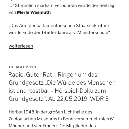
…? Stimmlich markant verbunden wurde der Beitrag
von
Merle Wasmuth
.
„Das Amt der parlamentarischen Staatssekretäre
wurde Ende der 1960er Jahre als „Ministerschule“
„WDR
weiterlesen
5:
ZeitZeichen
24.07.1974
VERÖFFENTLICHT
13. MAI 2019
AM
–
Radio: Guter Rat – Ringen um das
Gesetz
Grundgesetz „Die Würde des Menschen
über
ist unantastbar – Hörspiel-Doku zum
die
Grundgesetz“. Ab 22.05.2019, WDR 3
Rechtsverhältnisse
der
Herbst 1948. In der großen Lichthalle des
parlamentarischen
Zoologischen Museums in Bonn versammeln sich 61
Staatssekretäre
Männer und vier Frauen: Die Mitglieder des
beschlossen“