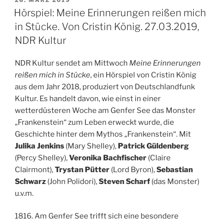
26. MÄRZ 2019
AM
Von
Hörspiel: Meine Erinnerungen reißen mich
Hugo
in Stücke. Von Cristin König. 27.03.2019,
Rendler.
NDR Kultur
Ab
10.
NDR Kultur sendet am Mittwoch
Meine Erinnerungen
April
reißen mich in Stücke
, ein Hörspiel von Cristin König
in
aus dem Jahr 2018, produziert von Deutschlandfunk
den
Kultur. Es handelt davon, wie einst in einer
ARD
wetterdüsteren Woche am Genfer See das Monster
Kulturwellen!“
„Frankenstein“ zum Leben erweckt wurde, die
Geschichte hinter dem Mythos „Frankenstein“. Mit
Julika Jenkins
(Mary Shelley),
Patrick Güldenberg
(Percy Shelley),
Veronika Bachfischer
(Claire
Clairmont),
Trystan Pütter
(Lord Byron),
Sebastian
Schwarz
(John Polidori),
Steven Scharf
(das Monster)
u.v.m.
1816. Am Genfer See trifft sich eine besondere