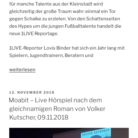
für manche Talente aus der Kleinstadt wird
gleichzeitig der große Traum wahr: einmal ein Tor
gegen Schalke zu erzielen. Von den Schattenseiten
des Hypes um die jungen Fußballtalente handelt die
neue 1LIVE Reportage.
1LIVE-Reporter Lovis Binder hat sich ein Jahr lang mit
Spielern, Jugendtrainern, Beratern und
„1LIVE
weiterlesen
Reportage:
Jung,
talentiert,
VERÖFFENTLICHT
12. NOVEMBER 2018
AM
begehrt
Moabit – Live Hörspiel nach dem
–
gleichnamigen Roman von Volker
Der
Kutscher, 09.11.2018
Hype
um
Fußballtalente.