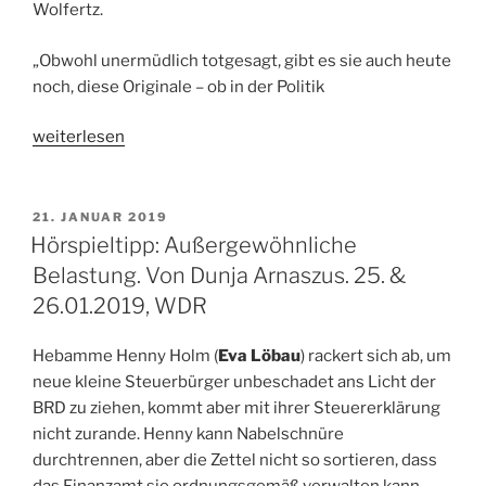
Wolfertz.
„Obwohl unermüdlich totgesagt, gibt es sie auch heute
noch, diese Originale – ob in der Politik
„Feature
weiterlesen
(Freistil):
Besonders
sein.
VERÖFFENTLICHT
21. JANUAR 2019
AM
Eine
Hörspieltipp: Außergewöhnliche
Suche
Belastung. Von Dunja Arnaszus. 25. &
nach
26.01.2019, WDR
dem
Rezept
Hebamme Henny Holm (
Eva Löbau
) rackert sich ab, um
echter
neue kleine Steuerbürger unbeschadet ans Licht der
Originale.
BRD zu ziehen, kommt aber mit ihrer Steuererklärung
Dlf
nicht zurande. Henny kann Nabelschnüre
Kultur“
durchtrennen, aber die Zettel nicht so sortieren, dass
das Finanzamt sie ordnungsgemäß verwalten kann.