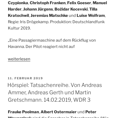
Cantzen.
Czypionka
,
Christoph Franken
,
Felix Goeser
,
Manuel
Dlf
Harder
,
Johann Jürgens
,
Božidar Kocevski
,
Tilla
Kultur,
Kratochwil
,
Jeremias Matschke
und
Luise Wolfram
,
03.03.2019“
Regie: Iris Drögekamp. Produktion: Deutschlandfunk
Kultur 2019.
„Eine Passagiermaschine auf dem Rückflug von
Havanna. Der Pilot reagiert nicht auf
„Hörspiel:
weiterlesen
Havanna
Exit.
Von
VERÖFFENTLICHT
11. FEBRUAR 2019
AM
Stephan
Hörspiel: Tatsachenreihe. Von Andreas
Krass.
Ammer, Andreas Gerth und Martin
17.02.2019,
Gretschmann. 14.02.2019, WDR 3
18.30
Uhr,
Frauke Poolman
,
Albert Ostermaier
und
Peter
Dlf