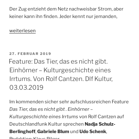
Der Zug entzieht dem Netz nachweisbar Strom, aber
keiner kann ihn finden. Jeder kennt nur jemanden,
„Hörspielhinweis:
weiterlesen
Der
Zug.
Von
VERÖFFENTLICHT
27. FEBRUAR 2019
AM
Martin
Feature: Das Tier, das es nicht gibt.
Heindel.
Einhörner – Kulturgeschichte eines
21.
Irrtums. Von Rolf Cantzen. Dlf Kultur,
&
03.03.2019
28.03.2019,
23.00
Im kommenden sicher sehr aufschlussreichen Feature
Uhr,
Das Tier, das es nicht gibt . Einhörner –
1LIVE“
Kulturgeschichte eines Irrtums
von Rolf Cantzen auf
Deutschlandfunk Kultur sprechen
Nadja Schulz-
Berlinghoff
,
Gabriele Blum
und
Udo Schenk
,