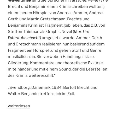
Wawerzinek
sind die Sprecher in
Tatsachenreihe
(Wie
Kultur“
Brecht und Benjamin einen Krimi schreiben wollten.),
einem neuen Hörspiel von Andreas Ammer, Andreas
Gerth und Martin Gretschmann. Brechts und
Benjamins Krimi ist Fragment geblieben, das z. B. von
Steffen Thieman als Graphic Novel (
Mord im
Fahrstuhlschacht)
umgesetzt wurde. Ammer, Gerth
und Gretschmann realisieren nun basierend auf dem
Fragment ein Hörspiel „und gehen Stoff und Genre
musikalisch an. Sie verweben Handlungsskizze,
Gliederung, Kommentare und theoretische Exkurse
miteinander und mit einem Sound, der die Leerstellen
des Krimis weitererzählt.“
„Svendborg, Dänemark, 1934. Bertolt Brecht und
Walter Benjamin treffen sich im Exil.
„Hörspiel:
weiterlesen
Tatsachenreihe.