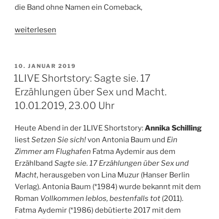
die Band ohne Namen ein Comeback,
„1LIVE
weiterlesen
Soundstories:
Rauschunterdrückung.
Ein
VERÖFFENTLICHT
10. JANUAR 2019
AM
Aufnahmezustand.
1LIVE Shortstory: Sagte sie. 17
Von
Erzählungen über Sex und Macht.
Ulrich
10.01.2019, 23.00 Uhr
Bassenge.
20./21.01.2019“
Heute Abend in der 1LIVE Shortstory:
Annika Schilling
liest
Setzen Sie sich!
von Antonia Baum und
Ein
Zimmer am Flughafen
Fatma Aydemir aus dem
Erzählband
Sagte sie. 17 Erzählungen über Sex und
Macht
, herausgeben von Lina Muzur (Hanser Berlin
Verlag). Antonia Baum (*1984) wurde bekannt mit dem
Roman
Vollkommen leblos, bestenfalls tot
(2011).
Fatma Aydemir (*1986) debütierte 2017 mit dem