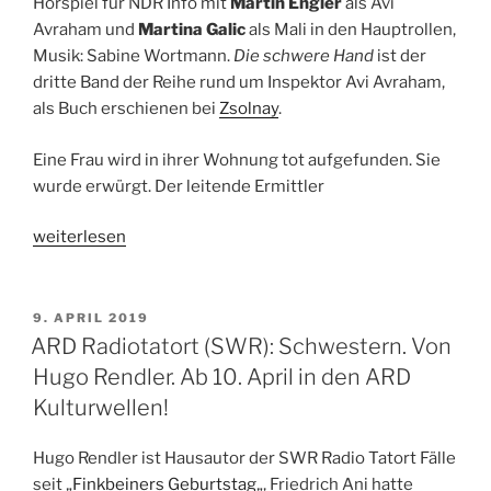
Hörspiel für NDR Info mit
Martin Engler
als Avi
ist
Avraham und
Martina Galic
als Mali in den Hauptrollen,
unantastbar
Musik: Sabine Wortmann.
Die schwere Hand
ist der
–
dritte Band der Reihe rund um Inspektor Avi Avraham,
Hörspiel-
als Buch erschienen bei
Zsolnay
.
Doku
zum
Eine Frau wird in ihrer Wohnung tot aufgefunden. Sie
Grundgesetz“.
wurde erwürgt. Der leitende Ermittler
Ab
22.05.2019,
„NDR
weiterlesen
WDR
Info:
3“
Die
schwere
VERÖFFENTLICHT
9. APRIL 2019
AM
Hand.
ARD Radiotatort (SWR): Schwestern. Von
Nach
Hugo Rendler. Ab 10. April in den ARD
dem
Kulturwellen!
Roman
von
Hugo Rendler ist Hausautor der SWR Radio Tatort Fälle
Dror
seit „
Finkbeiners Geburtstag
„, Friedrich Ani hatte