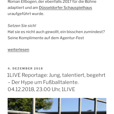
Roman
Ellbogen
, der ebenfalls 2017 für die Bühne
adaptiert und am
Düsseldorfer Schauspielhaus
uraufgeführt wurde.
Setzen Sie sich!
Hat sie es nicht auch gewollt, ein bisschen zumindest?
Seine Komplimente auf dem Agentur-Fest
„1LIVE
weiterlesen
Shortstory:
Sagte
sie.
VERÖFFENTLICHT
4. DEZEMBER 2018
AM
17
1LIVE Reportage: Jung, talentiert, begehrt
Erzählungen
– Der Hype um Fußballtalente.
über
04.12.2018, 23.00 Uhr, 1LIVE
Sex
und
Macht.
10.01.2019,