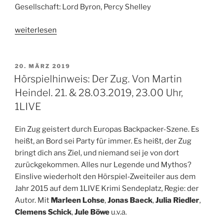
Gesellschaft: Lord Byron, Percy Shelley
„Hörspiel:
weiterlesen
Meine
Erinnerungen
reißen
VERÖFFENTLICHT
20. MÄRZ 2019
AM
mich
Hörspielhinweis: Der Zug. Von Martin
in
Heindel. 21. & 28.03.2019, 23.00 Uhr,
Stücke.
1LIVE
Von
Cristin
Ein Zug geistert durch Europas Backpacker-Szene. Es
König.
heißt, an Bord sei Party für immer. Es heißt, der Zug
27.03.2019,
bringt dich ans Ziel, und niemand sei je von dort
NDR
zurückgekommen. Alles nur Legende und Mythos?
Kultur“
Einslive wiederholt den Hörspiel-Zweiteiler aus dem
Jahr 2015 auf dem 1LIVE Krimi Sendeplatz, Regie: der
Autor. Mit
Marleen Lohse
,
Jonas Baeck
,
Julia Riedler
,
Clemens Schick
,
Jule Böwe
u.v.a.