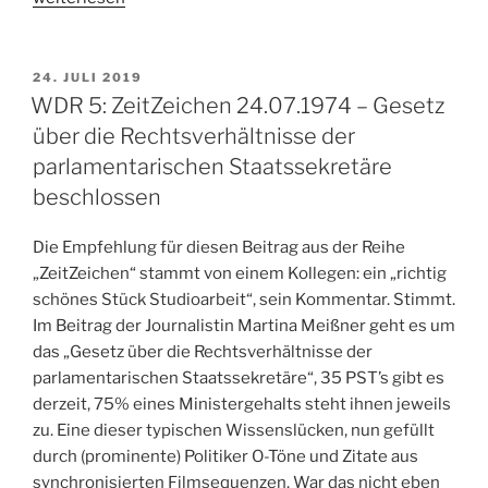
Helmut
08.09.2019,
(1941-
19.05,
2019)“
WDR
VERÖFFENTLICHT
24. JULI 2019
AM
3“
WDR 5: ZeitZeichen 24.07.1974 – Gesetz
über die Rechtsverhältnisse der
parlamentarischen Staatssekretäre
beschlossen
Die Empfehlung für diesen Beitrag aus der Reihe
„ZeitZeichen“ stammt von einem Kollegen: ein „richtig
schönes Stück Studioarbeit“, sein Kommentar. Stimmt.
Im Beitrag der Journalistin Martina Meißner geht es um
das „Gesetz über die Rechtsverhältnisse der
parlamentarischen Staatssekretäre“, 35 PST’s gibt es
derzeit, 75% eines Ministergehalts steht ihnen jeweils
zu. Eine dieser typischen Wissenslücken, nun gefüllt
durch (prominente) Politiker O-Töne und Zitate aus
synchronisierten Filmsequenzen. War das nicht eben