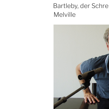
AM
Bartleby, der Schr
Melville