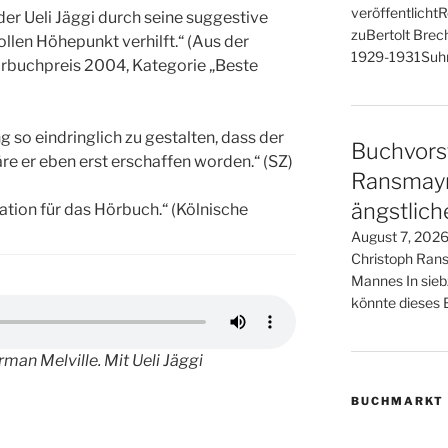
veröffentlicht
der Ueli Jäggi durch seine suggestive
zuBertolt Brech
llen Höhepunkt verhilft.“ (Aus der
1929-1931Suhr
rbuchpreis 2004, Kategorie „Beste
ng so eindringlich zu gestalten, dass der
Buchvorst
äre er eben erst erschaffen worden.“ (SZ)
Ransmayr 
ängstlic
tion für das Hörbuch.“ (Kölnische
August 7, 2026
Christoph Rans
Mannes In sieb
könnte dieses B
rman Melville. Mit Ueli Jäggi
BUCHMARKT