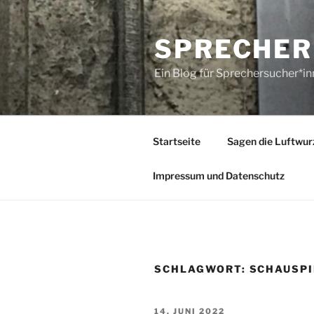
Zum
Inhalt
SPRECHER
springen
Ein Blog für Sprechersucher*i
Startseite
Sagen die Luftwur
Impressum und Datenschutz
SCHLAGWORT:
SCHAUSPI
VERÖFFENTLICHT
14. JUNI 2022