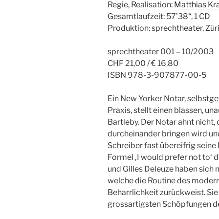
Regie, Realisation:
Matthias Kr
Gesamtlaufzeit: 57’38“, 1 CD
Produktion: sprechtheater, Zü
sprechtheater 001 – 10/2003
CHF 21,00 / € 16,80
ISBN 978-3-907877-00-5
Ein New Yorker Notar, selbstge
Praxis, stellt einen blassen, un
Bartleby. Der Notar ahnt nicht,
durcheinander bringen wird und 
Schreiber fast übereifrig seine 
Formel ‚I would prefer not to‘ 
und Gilles Deleuze haben sich m
welche die Routine des modern
Beharrlichkeit zurückweist. Sie
grossartigsten Schöpfungen de