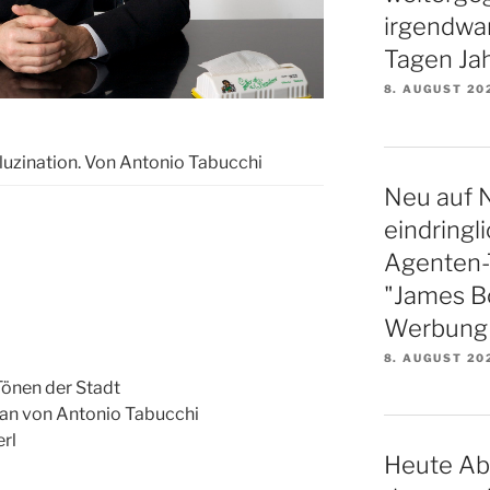
irgendwa
Tagen Ja
8. AUGUST 20
luzination. Von Antonio Tabucchi
Neu auf N
eindringl
Agenten-Th
"James B
Werbung f
8. AUGUST 20
Tönen der Stadt
n von Antonio Tabucchi
rl
Heute Ab