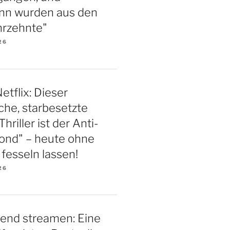
nn wurden aus den
hrzehnte"
26
etflix: Dieser
iche, starbesetzte
riller ist der Anti-
ond" – heute ohne
esseln lassen!
26
end streamen: Eine