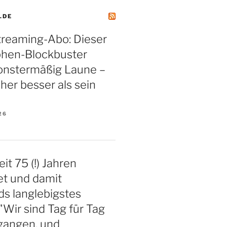
.DE
treaming-Abo: Dieser
phen-Blockbuster
nstermäßig Laune –
aher besser als sein
26
eit 75 (!) Jahren
et und damit
s langlebigstes
"Wir sind Tag für Tag
gangen, und