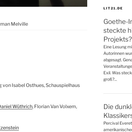
LIT21.DE
Goethe-In
rman Melville
steckte h
Projekts?
Eine Lesung mi
Autorinnen wur
abgesagt. Gena
Veranstaltunge
Exil. Was steck
groß?...
g von Isabel Osthues, Schauspielhaus
Die dunkl
aniel Wüthrich
, Florian Van Volxem,
Klassiker
Percival Evere
tzenstein
amerikanische