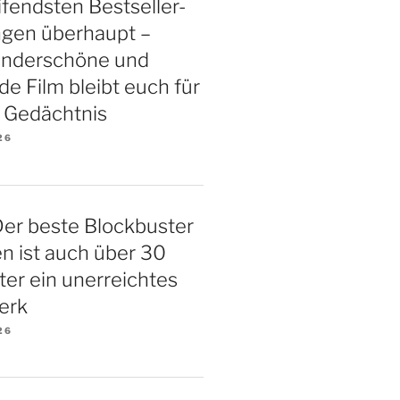
ifendsten Bestseller-
ngen überhaupt –
underschöne und
 Film bleibt euch für
 Gedächtnis
26
Der beste Blockbuster
ten ist auch über 30
ter ein unerreichtes
erk
26