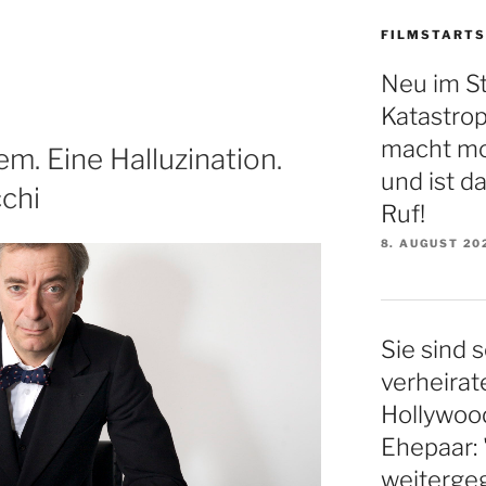
FILMSTARTS
Neu im S
Katastro
macht mo
m. Eine Halluzination.
und ist d
chi
Ruf!
8. AUGUST 20
Sie sind s
verheirat
Hollywood
Ehepaar: 
weiterge