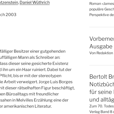
atzenstein
,
Daniel Wüthrich
Roman »James« i
populäre Gesch
rich 2003
Perspektive des
Vorbemer
Ausgabe v
fälliger Besitzer einer gutgehenden
Von Redaktion l
auffälligen Mann als Schreiber an:
 dass dieser seine gesicherte Existenz
ihn um ein Haar ruiniert. Dabei tut der
Pflicht, bis er mit der stereotypen
Bertolt Br
die Arbeit verweigert. Jorge Luis Borges
Notizbüch
it dieser rätselhaften Figur beschäftigt,
für seine
en Büroalltags mit freundlicher
und alltä
 sahen in Melvilles Erzählung eine der
r amerikanischen Literatur.
Zum 70. Todes
Verlag Band 8 d