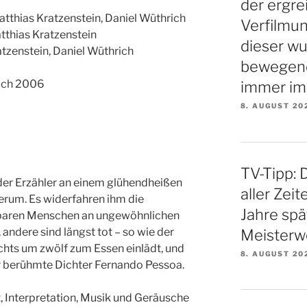
der ergre
atthias Kratzenstein, Daniel Wüthrich
Verfilmu
atthias Kratzenstein
dieser w
atzenstein, Daniel Wüthrich
bewegende
rich 2006
immer im
8. AUGUST 20
TV-Tipp: 
 der Erzähler an einem glühendheißen
aller Zei
rum. Es widerfahren ihm die
Jahre spä
rbaren Menschen an ungewöhnlichen
andere sind längst tot – so wie der
Meisterw
chts um zwölf zum Essen einlädt, und
8. AUGUST 20
er berühmte Dichter Fernando Pessoa.
, Interpretation, Musik und Geräusche