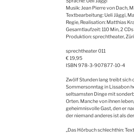
Sprache: Ueli Jäggi
Musik: Jean Pierre von Dach, M
Textbearbeitung: Ueli Jäggi, M
Regie, Realisation: Matthias Kr
Gesamtlaufzeit: 110 Min, 2 CDs
Produktion: sprechtheater, Zü
sprechtheater 011
€ 19,95
ISBN 978-3-907877-10-4
Zwölf Stunden lang treibt sich
Sommersonntag in Lissabon he
seltsamsten Dinge mit sonde
Orten. Manche von ihnen leben, 
geheimnisvolle Gast, den er na
der niemand anderes ist als d
„Das Hörbuch schlechthin: Text