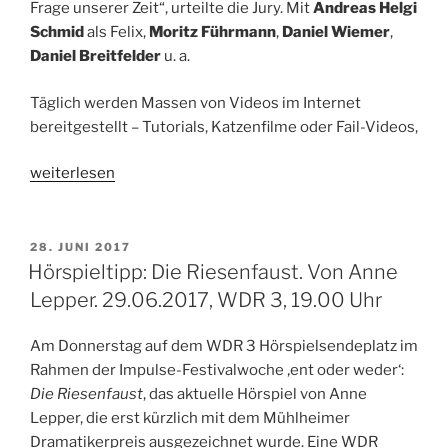
Frage unserer Zeit“, urteilte die Jury. Mit
Andreas Helgi
Schmid
als Felix,
Moritz Führmann
,
Daniel Wiemer
,
Daniel Breitfelder
u. a.
Täglich werden Massen von Videos im Internet
bereitgestellt – Tutorials, Katzenfilme oder Fail-Videos,
„Hörspieltipp:
weiterlesen
Screener.
Von
Lucas
VERÖFFENTLICHT
28. JUNI 2017
AM
Derycke.
Hörspieltipp: Die Riesenfaust. Von Anne
05.07.2017,
Lepper. 29.06.2017, WDR 3, 19.00 Uhr
WDR
3“
Am Donnerstag auf dem WDR 3 Hörspielsendeplatz im
Rahmen der Impulse-Festivalwoche ‚ent oder weder‘:
Die Riesenfaust
, das aktuelle Hörspiel von Anne
Lepper, die erst kürzlich mit dem Mühlheimer
Dramatikerpreis ausgezeichnet wurde. Eine WDR