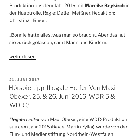
Produktion aus dem Jahr 2016 mit
Mareike Beykirch
in
der Hauptrolle, Regie: Detlef Meißner. Redaktion:
Christina Hänsel.
„Bonnie hatte alles, was man so braucht. Aber das hat
sie zurück gelassen, samt Mann und Kindern.
„Hörspieltipp:
weiterlesen
Die
Riesenfaust.
Von
VERÖFFENTLICHT
21. JUNI 2017
AM
Anne
Hörspieltipp: Illegale Helfer. Von Maxi
Lepper.
Obexer. 25. & 26. Juni 2016, WDR 5 &
29.06.2017,
WDR 3
WDR
3,
Illegale Helfer
von Maxi Obexer, eine WDR-Produktion
19.00
aus dem Jahr 2015 (Regie: Martin Zylka), wurde von der
Uhr“
Film- und Medienstiftung Nordrhein-Westfalen