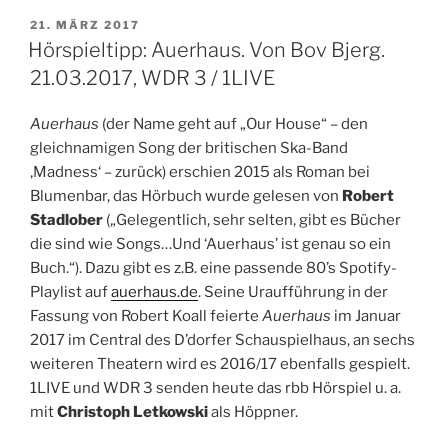
Von
VERÖFFENTLICHT
21. MÄRZ 2017
AM
Arno
Hörspieltipp: Auerhaus. Von Bov Bjerg.
Schmidt.
21.03.2017, WDR 3 / 1LIVE
26.
&
Auerhaus
(der Name geht auf „Our House“ – den
27.04.2017,
gleichnamigen Song der britischen Ska-Band
NDR
‚Madness‘ – zurück) erschien 2015 als Roman bei
Kultur,
Blumenbar, das Hörbuch wurde gelesen von
Robert
WDR
Stadlober
(„Gelegentlich, sehr selten, gibt es Bücher
3“
die sind wie Songs…Und ‘Auerhaus’ ist genau so ein
Buch.“). Dazu gibt es z.B. eine passende 80’s Spotify-
Playlist auf
auerhaus.de
. Seine Uraufführung in der
Fassung von Robert Koall feierte
Auerhaus
im Januar
2017 im Central des D’dorfer Schauspielhaus, an sechs
weiteren Theatern wird es 2016/17 ebenfalls gespielt.
1LIVE und WDR 3 senden heute das rbb Hörspiel u. a.
mit
Christoph Letkowski
als Höppner.