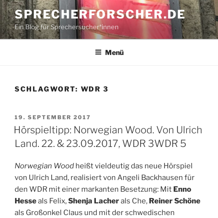
Zum
SPRECHERFORSCHER.DE
Inhalt
Ein Blog für Sprechersucher*innen
springen
Menü
SCHLAGWORT:
WDR 3
VERÖFFENTLICHT
19. SEPTEMBER 2017
AM
Hörspieltipp: Norwegian Wood. Von Ulrich
Land. 22. & 23.09.2017, WDR 3WDR 5
Norwegian Wood
heißt vieldeutig das neue Hörspiel
von Ulrich Land, realisiert von Angeli Backhausen für
den WDR mit einer markanten Besetzung: Mit
Enno
Hesse
als Felix,
Shenja Lacher
als Che,
Reiner Schöne
als Großonkel Claus und mit der schwedischen