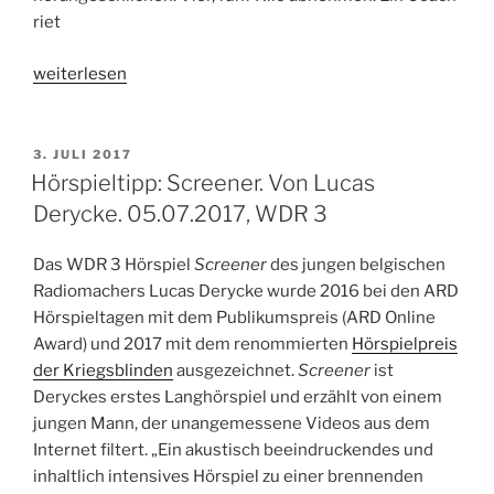
riet
„Hörspieltipp:
weiterlesen
Foodamentalist.
Von
Nils
VERÖFFENTLICHT
3. JULI 2017
AM
Binnberg.
Hörspieltipp: Screener. Von Lucas
11.07.2017,
Derycke. 05.07.2017, WDR 3
WDR
3
Das WDR 3 Hörspiel
Screener
des jungen belgischen
&
Radiomachers Lucas Derycke wurde 2016 bei den ARD
1LIVE“
Hörspieltagen mit dem Publikumspreis (ARD Online
Award) und 2017 mit dem renommierten
Hörspielpreis
der Kriegsblinden
ausgezeichnet.
Screener
ist
Deryckes erstes Langhörspiel und erzählt von einem
jungen Mann, der unangemessene Videos aus dem
Internet filtert. „Ein akustisch beeindruckendes und
inhaltlich intensives Hörspiel zu einer brennenden