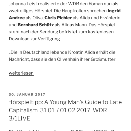
Johanna Leist realisierte der WDR den Roman nun als
zweiteiliges Hörspiel. Die Hauptrollen sprechen
Ingrid
Andree
als Oliva,
Chris Pichler
als Alida und Erzählerin
und
Bernhard Schütz
als Alidas Mann. Das Hörspiel
steht nach der Sendung befristet zum kostenlosen
Download zur Verfügung.
„Die in Deutschland lebende Kroatin Alida erhält die
Nachricht, dass sie den Olivenhain ihrer Großmutter
„Hörspieltipp:
weiterlesen
Olivas
Garten.
Hörspiel
VERÖFFENTLICHT
30. JANUAR 2017
AM
in
Hörspieltipp: A Young Man’s Guide to Late
2
Capitalism. 31.01. / 01.02.2017, WDR
Teilen
3/1LIVE
von
Alida