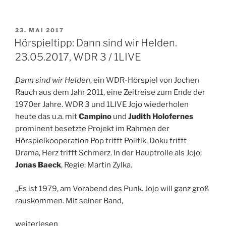
Erreger.
Von
Albert
VERÖFFENTLICHT
23. MAI 2017
AM
Ostermaier.
Hörspieltipp: Dann sind wir Helden.
07.06.2017,
23.05.2017, WDR 3 / 1LIVE
WDR
3“
Dann sind wir Helden
, ein WDR-Hörspiel von Jochen
Rauch aus dem Jahr 2011, eine Zeitreise zum Ende der
1970er Jahre. WDR 3 und 1LIVE Jojo wiederholen
heute das u.a. mit
Campino
und
Judith Holofernes
prominent besetzte Projekt im Rahmen der
Hörspielkooperation Pop trifft Politik, Doku trifft
Drama, Herz trifft Schmerz. In der Hauptrolle als Jojo:
Jonas Baeck
, Regie: Martin Zylka.
„Es ist 1979, am Vorabend des Punk. Jojo will ganz groß
rauskommen. Mit seiner Band,
„Hörspieltipp:
weiterlesen