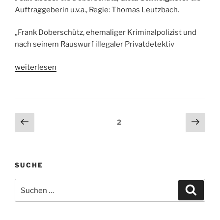
Auftraggeberin u.v.a., Regie: Thomas Leutzbach.
„Frank Doberschütz, ehemaliger Kriminalpolizist und
nach seinem Rauswurf illegaler Privatdetektiv
„Hörspieltipp:
weiterlesen
Doberschütz
und
der
amerikanische
Seitennummerierung
Vorherige
Näch
Seite
2
Freund.
Seite
Seit
der
Von
Beiträge
Tom
Peuckert.
SUCHE
25.
Suche
&
Suche
nach:
26.11.2016,
WDR
3