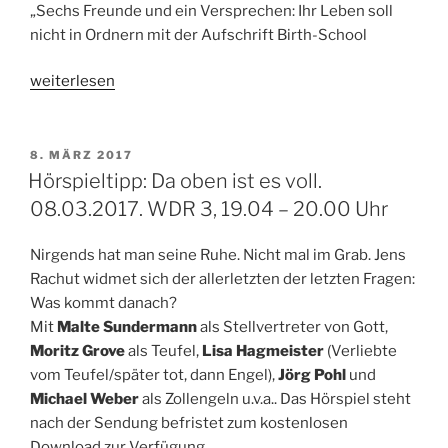
„Sechs Freunde und ein Versprechen: Ihr Leben soll
nicht in Ordnern mit der Aufschrift Birth-School
„Hörspieltipp:
weiterlesen
Auerhaus.
Von
Bov
VERÖFFENTLICHT
8. MÄRZ 2017
AM
Bjerg.
Hörspieltipp: Da oben ist es voll.
21.03.2017,
08.03.2017. WDR 3, 19.04 – 20.00 Uhr
WDR
3
Nirgends hat man seine Ruhe. Nicht mal im Grab. Jens
/
Rachut widmet sich der allerletzten der letzten Fragen:
1LIVE“
Was kommt danach?
Mit
Malte Sundermann
als Stellvertreter von Gott,
Moritz Grove
als Teufel,
Lisa Hagmeister
(Verliebte
vom Teufel/später tot, dann Engel),
Jörg Pohl
und
Michael Weber
als Zollengeln u.v.a.. Das Hörspiel steht
nach der Sendung befristet zum kostenlosen
Download zur Verfügung.