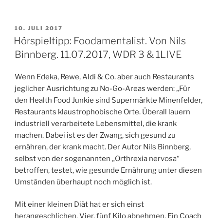
Seismographie
des
Hörspiels.
VERÖFFENTLICHT
10. JULI 2017
AM
17.
Hörspieltipp: Foodamentalist. Von Nils
&
Binnberg. 11.07.2017, WDR 3 & 1LIVE
20.07.2017,
BR
Wenn Edeka, Rewe, Aldi & Co. aber auch Restaurants
2
jeglicher Ausrichtung zu No-Go-Areas werden: „Für
&
den Health Food Junkie sind Supermärkte Minenfelder,
WDR
Restaurants klaustrophobische Orte. Überall lauern
3“
industriell verarbeitete Lebensmittel, die krank
machen. Dabei ist es der Zwang, sich gesund zu
ernähren, der krank macht. Der Autor Nils Binnberg,
selbst von der sogenannten „Orthrexia nervosa“
betroffen, testet, wie gesunde Ernährung unter diesen
Umständen überhaupt noch möglich ist.
Mit einer kleinen Diät hat er sich einst
herangeschlichen. Vier, fünf Kilo abnehmen. Ein Coach