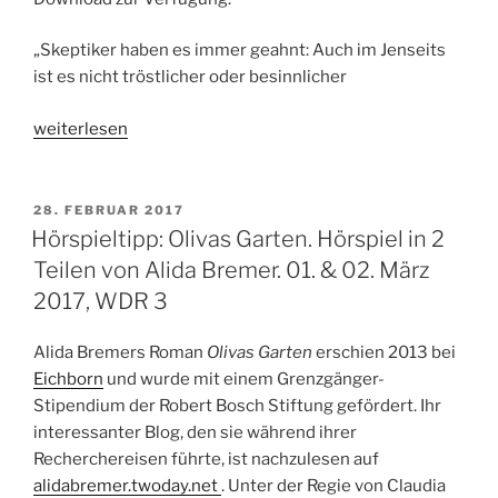
„Skeptiker haben es immer geahnt: Auch im Jenseits
ist es nicht tröstlicher oder besinnlicher
„Hörspieltipp:
weiterlesen
Da
oben
ist
VERÖFFENTLICHT
28. FEBRUAR 2017
AM
es
Hörspieltipp: Olivas Garten. Hörspiel in 2
voll.
Teilen von Alida Bremer. 01. & 02. März
08.03.2017.
2017, WDR 3
WDR
3,
Alida Bremers Roman
Olivas Garten
erschien 2013 bei
19.04
Eichborn
und wurde mit einem Grenzgänger-
–
Stipendium der Robert Bosch Stiftung gefördert. Ihr
20.00
interessanter Blog, den sie während ihrer
Uhr“
Recherchereisen führte, ist nachzulesen auf
alidabremer.twoday.net
. Unter der Regie von Claudia