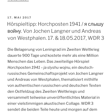
Dann
sind
wir
VERÖFFENTLICHT
17. MAI 2017
AM
Helden.
Hörspieltipp: Horchposten 1941 / я слышу
23.05.2017,
войну. Von Jochen Langner und Andreas
WDR
von Westphalen. 17. & 18.05.2017, WDR 3
3
/
Die Belagerung von Leningrad im Zweiten Weltkrieg
1LIVE“
dauerte 900 Tage und kostete mehr als eine Million
Menschen das Leben. Das zweiteilige Hörspiel
Horchposten 1941 – ja slyshu wojnu
, ein deutsch-
russisches Gemeinschaftsprojekt von Jochen Langner
und Andreas von Westphalen, thematisiert mithilfe
von authentischen russischen und deutschen Texten
den Ostfeldzug des Zweiten Weltkriegs und
versammelt teilweise unveröffentlichtes Material in
einer vielstimmigen akustischen Collage. WDR 3
sendet die beiden Teile heute und morgen auf dem