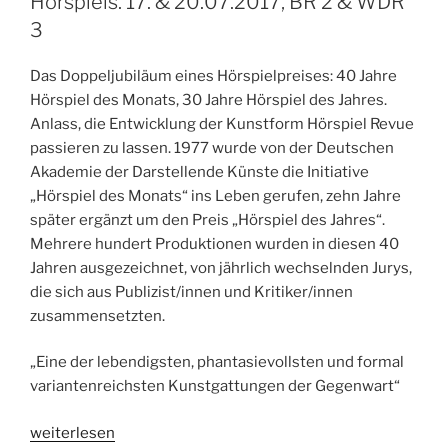
Hörspiels. 17. & 20.07.2017, BR 2 & WDR
US-
3
Justizsystem.
29.08.2017,
Das Doppeljubiläum eines Hörspielpreises: 40 Jahre
WDR
Hörspiel des Monats, 30 Jahre Hörspiel des Jahres.
3/1LIVE“
Anlass, die Entwicklung der Kunstform Hörspiel Revue
passieren zu lassen. 1977 wurde von der Deutschen
Akademie der Darstellende Künste die Initiative
„Hörspiel des Monats“ ins Leben gerufen, zehn Jahre
später ergänzt um den Preis „Hörspiel des Jahres“.
Mehrere hundert Produktionen wurden in diesen 40
Jahren ausgezeichnet, von jährlich wechselnden Jurys,
die sich aus Publizist/innen und Kritiker/innen
zusammensetzten.
„Eine der lebendigsten, phantasievollsten und formal
variantenreichsten Kunstgattungen der Gegenwart“
„Hörfunktipp:
weiterlesen