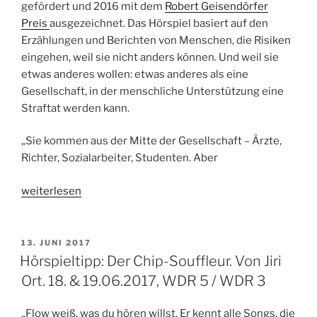
gefördert und 2016 mit dem
Robert Geisendörfer
Preis
ausgezeichnet. Das Hörspiel basiert auf den
Erzählungen und Berichten von Menschen, die Risiken
eingehen, weil sie nicht anders können. Und weil sie
etwas anderes wollen: etwas anderes als eine
Gesellschaft, in der menschliche Unterstützung eine
Straftat werden kann.
„Sie kommen aus der Mitte der Gesellschaft – Ärzte,
Richter, Sozialarbeiter, Studenten. Aber
„Hörspieltipp:
weiterlesen
Illegale
Helfer.
Von
VERÖFFENTLICHT
13. JUNI 2017
AM
Maxi
Hörspieltipp: Der Chip-Souffleur. Von Jiri
Obexer.
Ort. 18. & 19.06.2017, WDR 5 / WDR 3
25.
&
„Flow weiß, was du hören willst. Er kennt alle Songs, die