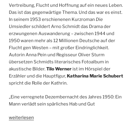
&
Vertreibung, Flucht und Hoffnung auf ein neues Leben.
08.05.2017,
Das ist das gegenwärtige Thema. Und das war es einst.
WDR
In seinem 1953 erschienenen Kurzroman
Die
5
Umsiedler
schildert Arno Schmidt das Drama der
/
erzwungenen Auswanderung – zwischen 1944 und
WDR
1950 waren mehr als 12 Millionen Deutsche auf der
3“
Flucht gen Westen – mit großer Eindringlichkeit.
Autorin Anna Pein und Regisseur Oliver Sturm
übersetzen Schmidts literarisches Fotoalbum in
akustische Bilder.
Tilo Werner
ist im Hörspiel der
Erzähler und die Hauptfigur,
Katharina Marie Schubert
spricht die Rolle der Kathrin.
„Eine verregnete Dezembernacht des Jahres 1950: Ein
Mann verlädt sein spärliches Hab und Gut
„Hörspieltipp:
weiterlesen
Die
Umsiedler.