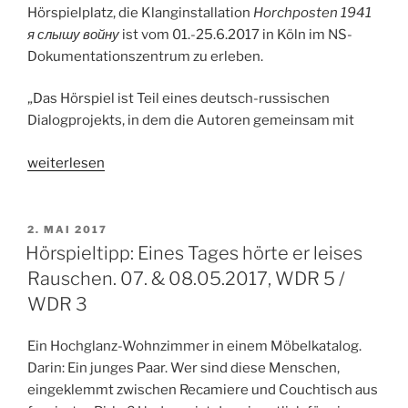
Hörspielplatz, die Klanginstallation
Horchposten 1941
я слышу войну
ist vom 01.-25.6.2017 in Köln im NS-
Dokumentationszentrum zu erleben.
„Das Hörspiel ist Teil eines deutsch-russischen
Dialogprojekts, in dem die Autoren gemeinsam mit
„Hörspieltipp:
weiterlesen
Horchposten
1941
/
VERÖFFENTLICHT
2. MAI 2017
AM
я
Hörspieltipp: Eines Tages hörte er leises
слышу
Rauschen. 07. & 08.05.2017, WDR 5 /
войну.
WDR 3
Von
Jochen
Ein Hochglanz-Wohnzimmer in einem Möbelkatalog.
Langner
Darin: Ein junges Paar. Wer sind diese Menschen,
und
eingeklemmt zwischen Recamiere und Couchtisch aus
Andreas