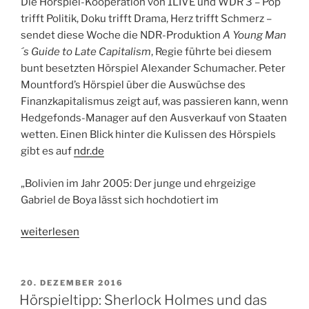
Die Hörspiel-Kooperation von 1LIVE und WDR 3 – Pop
Bremer.
trifft Politik, Doku trifft Drama, Herz trifft Schmerz –
01.
sendet diese Woche die NDR-Produktion
A Young Man
&
´s Guide to Late Capitalism
, Regie führte bei diesem
02.
bunt besetzten Hörspiel Alexander Schumacher. Peter
März
Mountford’s Hörspiel über die Auswüchse des
2017,
Finanzkapitalismus zeigt auf, was passieren kann, wenn
WDR
Hedgefonds-Manager auf den Ausverkauf von Staaten
3“
wetten. Einen Blick hinter die Kulissen des Hörspiels
gibt es auf
ndr.de
„Bolivien im Jahr 2005: Der junge und ehrgeizige
Gabriel de Boya lässt sich hochdotiert im
„Hörspieltipp:
weiterlesen
A
Young
Man’s
VERÖFFENTLICHT
20. DEZEMBER 2016
AM
Guide
Hörspieltipp: Sherlock Holmes und das