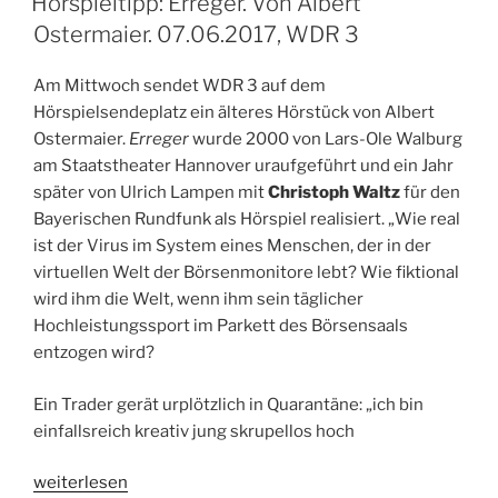
Hörspieltipp: Erreger. Von Albert
Jiri
Ostermaier. 07.06.2017, WDR 3
Ort.
18.
Am Mittwoch sendet WDR 3 auf dem
&
Hörspielsendeplatz ein älteres Hörstück von Albert
19.06.2017,
Ostermaier.
Erreger
wurde 2000 von Lars-Ole Walburg
WDR
am Staatstheater Hannover uraufgeführt und ein Jahr
5
später von Ulrich Lampen mit
Christoph Waltz
für den
/
Bayerischen Rundfunk als Hörspiel realisiert. „Wie real
WDR
ist der Virus im System eines Menschen, der in der
3“
virtuellen Welt der Börsenmonitore lebt? Wie fiktional
wird ihm die Welt, wenn ihm sein täglicher
Hochleistungssport im Parkett des Börsensaals
entzogen wird?
Ein Trader gerät urplötzlich in Quarantäne: „ich bin
einfallsreich kreativ jung skrupellos hoch
„Hörspieltipp:
weiterlesen