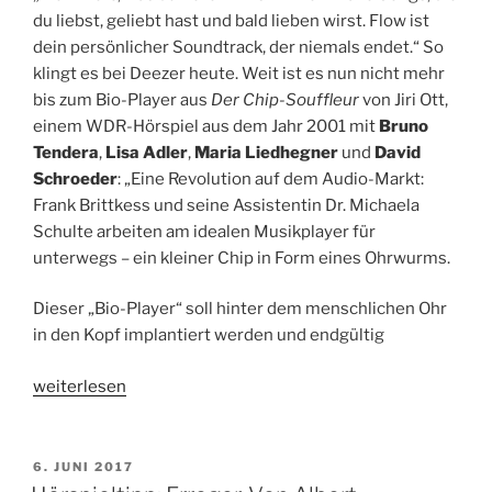
26.
du liebst, geliebt hast und bald lieben wirst. Flow ist
Juni
dein persönlicher Soundtrack, der niemals endet.“ So
2016,
klingt es bei Deezer heute. Weit ist es nun nicht mehr
WDR
bis zum Bio-Player aus
Der Chip-Souffleur
von Jiri Ott,
5
einem WDR-Hörspiel aus dem Jahr 2001 mit
Bruno
&
Tendera
,
Lisa Adler
,
Maria Liedhegner
und
David
WDR
Schroeder
: „Eine Revolution auf dem Audio-Markt:
3“
Frank Brittkess und seine Assistentin Dr. Michaela
Schulte arbeiten am idealen Musikplayer für
unterwegs – ein kleiner Chip in Form eines Ohrwurms.
Dieser „Bio-Player“ soll hinter dem menschlichen Ohr
in den Kopf implantiert werden und endgültig
„Hörspieltipp:
weiterlesen
Der
Chip-
Souffleur.
VERÖFFENTLICHT
6. JUNI 2017
AM
Von