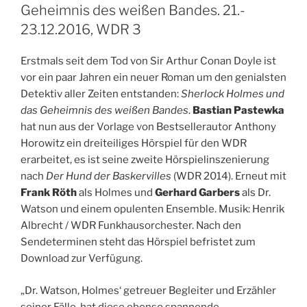
to
Geheimnis des weißen Bandes. 21.-
Late
23.12.2016, WDR 3
Capitalism.
31.01.
Erstmals seit dem Tod von Sir Arthur Conan Doyle ist
/
vor ein paar Jahren ein neuer Roman um den genialsten
01.02.2017,
Detektiv aller Zeiten entstanden:
Sherlock Holmes und
WDR
das Geheimnis des weißen Bandes
.
Bastian Pastewka
3/1LIVE“
hat nun aus der Vorlage von Bestsellerautor Anthony
Horowitz ein dreiteiliges Hörspiel für den WDR
erarbeitet, es ist seine zweite Hörspielinszenierung
nach
Der Hund der Baskervilles
(WDR 2014). Erneut mit
Frank Röth
als Holmes und
Gerhard Garbers
als Dr.
Watson und einem opulenten Ensemble. Musik: Henrik
Albrecht / WDR Funkhausorchester. Nach den
Sendeterminen steht das Hörspiel befristet zum
Download zur Verfügung.
„Dr. Watson, Holmes‘ getreuer Begleiter und Erzähler
seiner Fälle, hat diese ebenso spannende