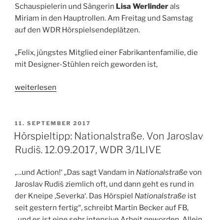
Schauspielerin und Sängerin
Lisa Werlinder
als
Miriam in den Hauptrollen. Am Freitag und Samstag
auf den WDR Hörspielsendeplätzen.
„Felix, jüngstes Mitglied einer Fabrikantenfamilie, die
mit Designer-Stühlen reich geworden ist,
„Hörspieltipp:
weiterlesen
Norwegian
Wood.
Von
VERÖFFENTLICHT
11. SEPTEMBER 2017
AM
Ulrich
Hörspieltipp: Nationalstraße. Von Jaroslav
Land.
Rudiš. 12.09.2017, WDR 3/1LIVE
22.
&
‚…und Action!‘ „Das sagt Vandam in
Nationalstraße
von
23.09.2017,
Jaroslav Rudiš ziemlich oft, und dann geht es rund in
WDR
der Kneipe ‚Severka‘. Das Hörspiel
Nationalstraße
ist
3WDR
seit gestern fertig“, schreibt Martin Becker auf FB,
5“
„und es ist eine sehr intensive Arbeit geworden. Allein