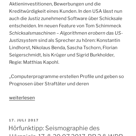
Aktieninvestitionen, Bewerbungen und die
Kreditwürdigkeit eines Kunden. In den USA lässt nun
auch die Justiz zunehmend Software über Schicksale
entscheiden. Im neuen Feature von Tom Schimmeck
Schicksalsmaschinen – Algorithmen erobern das US-
Justizsystem
sind als Sprecher zu hören: Konstantin
Lindhorst, Nikolaus Benda, Sascha Tschorn, Florian
Seigerschmidt, Isis Krüger und Sigrid Burkholder,
Regie: Matthias Kapohl.
„Computerprogramme erstellen Profile und geben so
Prognosen über Straftäter und deren
„Feature:
weiterlesen
Schicksalsmaschinen
–
Algorithmen
VERÖFFENTLICHT
17. JULI 2017
AM
erobern
Hörfunktipp: Seismographie des
das