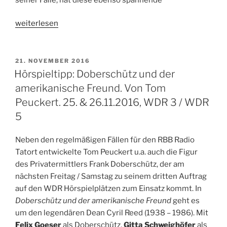
„Hörspieltipp:
weiterlesen
Sherlock
Holmes
und
VERÖFFENTLICHT
21. NOVEMBER 2016
AM
das
Hörspieltipp: Doberschütz und der
Geheimnis
amerikanische Freund. Von Tom
des
Peuckert. 25. & 26.11.2016, WDR 3 / WDR
weißen
5
Bandes.
21.-
Neben den regelmäßigen Fällen für den RBB Radio
23.12.2016,
Tatort entwickelte Tom Peuckert u.a. auch die Figur
WDR
des Privatermittlers Frank Doberschütz, der am
3“
nächsten Freitag / Samstag zu seinem dritten Auftrag
auf den WDR Hörspielplätzen zum Einsatz kommt. In
Doberschütz und der amerikanische Freund
geht es
um den legendären Dean Cyril Reed (1938 – 1986). Mit
Felix Goeser
als Doberschütz,
Gitta Schweighöfer
als