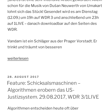
schon für die Musik von Dušan Neuwerth von Umakart
lohnt sich das Stück! Gesendet wird es am Dienstag
(12.09.) um 19h auf WDR 3 und anschließend um 23h
auf 1LIVE – danach downloadbar auf den Seiten des
WDR.
Vandam ist ein Schläger aus der Prager Vorstadt. Er
trinkt und träumt von besseren
„Hörspieltipp:
weiterlesen
Nationalstraße.
Von
Jaroslav
VERÖFFENTLICHT
28. AUGUST 2017
AM
Rudiš.
Feature: Schicksalsmaschinen –
12.09.2017,
Algorithmen erobern das US-
WDR
Justizsystem. 29.08.2017, WDR 3/1LIVE
3/1LIVE“
Algorithmen entscheiden heute oft über