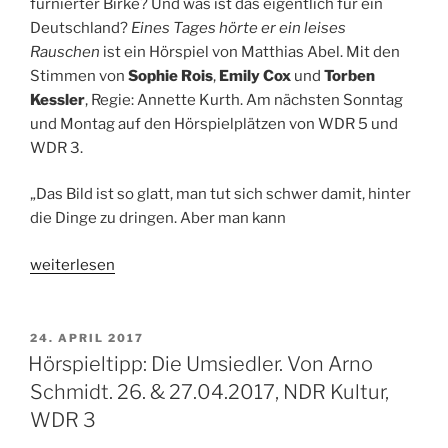
furnierter Birke? Und was ist das eigentlich für ein
von
Deutschland?
Eines Tages hörte er ein leises
Westphalen.
Rauschen
ist ein Hörspiel von Matthias Abel. Mit den
17.
Stimmen von
Sophie Rois
,
Emily Cox
und
Torben
&
Kessler
, Regie: Annette Kurth. Am nächsten Sonntag
18.05.2017,
und Montag auf den Hörspielplätzen von WDR 5 und
WDR
WDR 3.
3“
„Das Bild ist so glatt, man tut sich schwer damit, hinter
die Dinge zu dringen. Aber man kann
„Hörspieltipp:
weiterlesen
Eines
Tages
hörte
VERÖFFENTLICHT
24. APRIL 2017
AM
er
Hörspieltipp: Die Umsiedler. Von Arno
leises
Schmidt. 26. & 27.04.2017, NDR Kultur,
Rauschen.
WDR 3
07.