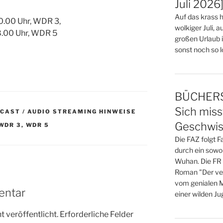
Juli 2026
Auf das krass h
0.00 Uhr, WDR 3,
wolkiger Juli, 
8.00 Uhr, WDR 5
großen Urlaub 
sonst noch so los
BÜCHERS
Sich mis
DCAST / AUDIO STREAMING HINWEISE
Geschwis
WDR 3
,
WDR 5
Die FAZ folgt 
durch ein sowo
Wuhan. Die FR 
Roman "Der verl
vom genialen M
entar
einer wilden Jug
 veröffentlicht.
Erforderliche Felder