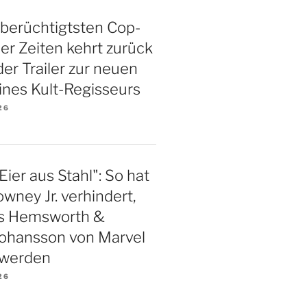
 berüchtigtsten Cop-
ller Zeiten kehrt zurück
 der Trailer zur neuen
ines Kult-Regisseurs
26
Eier aus Stahl": So hat
wney Jr. verhindert,
is Hemsworth &
Johansson von Marvel
 werden
26