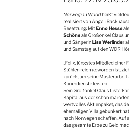
Norwegian Wood
heißt vieldeu
realisiert von Angeli Backhau
Besetzung: Mit
Enno Hesse
als
Schöne
als Großonkel Claus u
und Sängerin
Lisa Werlinder
al
und Samstag auf den WDR Hör
„Felix, jüngstes Mitglied einer 
Stühlen reich geworden ist,
zie
zurück, um seine Masterarbeit z
Kurierdienste leisten.
Sein Großonkel Claus Listerkam
Kapital aus der schon maroden 
wertvolles Aktienpaket, das de
ehemaligen Villa gebunkert hat
nach Norwegen schaffen. Auf s
das gesamte Erbe zu Geld mach