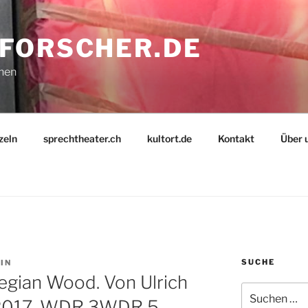
FORSCHER.DE
nnen
zeln
sprechtheater.ch
kultort.de
Kontakt
Über 
SUCHE
IN
egian Wood. Von Ulrich
Suche
9.2017, WDR 3WDR 5
nach: