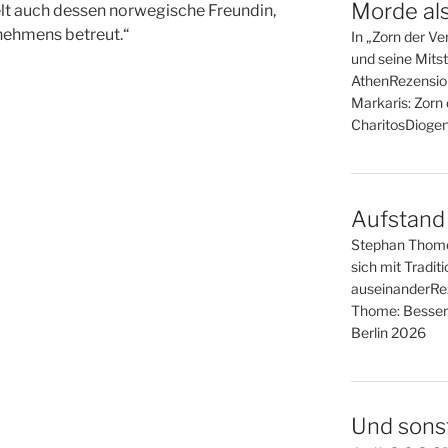
Morde al
elt auch dessen norwegische Freundin,
nehmens betreut.“
In „Zorn der Ve
und seine Mitst
AthenRezensio
Markaris: Zorn d
CharitosDiogen
Aufstand 
Stephan Thomes
sich mit Tradit
auseinanderRe
Thome: Besser 
Berlin 2026
Und sonst