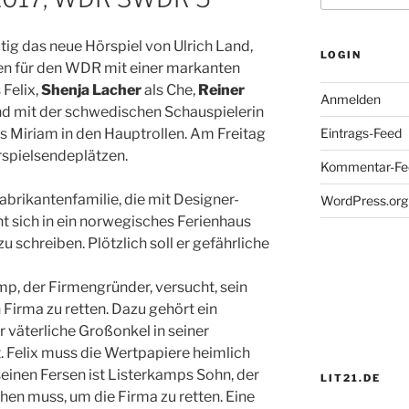
tig das neue Hörspiel von Ulrich Land,
LOGIN
sen für den WDR mit einer markanten
 Felix,
Shenja Lacher
als Che,
Reiner
Anmelden
nd mit der schwedischen Schauspielerin
s Miriam in den Hauptrollen. Am Freitag
Eintrags-Feed
spielsendeplätzen.
Kommentar-Fe
Fabrikantenfamilie, die mit Designer-
WordPress.org
ht sich in ein norwegisches Ferienhaus
u schreiben. Plötzlich soll er gefährliche
p, der Firmengründer, versucht, sein
Firma zu retten. Dazu gehört ein
r väterliche Großonkel in seiner
. Felix muss die Wertpapiere heimlich
einen Fersen ist Listerkamps Sohn, der
LIT21.DE
en muss, um die Firma zu retten. Eine