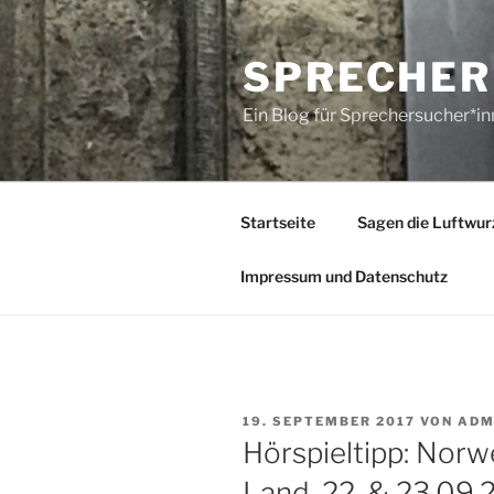
Zum
Inhalt
SPRECHER
springen
Ein Blog für Sprechersucher*i
Startseite
Sagen die Luftwur
Impressum und Datenschutz
VERÖFFENTLICHT
19. SEPTEMBER 2017
VON
ADM
AM
Hörspieltipp: Norw
Land. 22. & 23.0