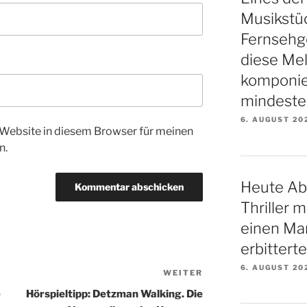
Musikstüc
Fernsehge
diese Mel
komponie
mindeste
6. AUGUST 20
Website in diesem Browser für meinen
n.
Heute Ab
Thriller 
einen Ma
erbittert
6. AUGUST 20
WEITER
Nächster
Beitrag
e
Hörspieltipp: Detzman Walking. Die