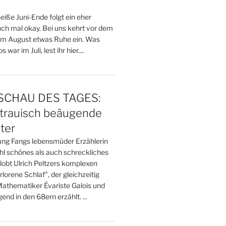
]
eiße Juni-Ende folgt ein eher
auch mal okay. Bei uns kehrt vor dem
im August etwas Ruhe ein. Was
 war im Juli, lest ihr hier....
CHAU DES TAGES:
strauisch beäugende
ter
Fang Fangs lebensmüder Erzählerin
hl schönes als auch schreckliches
lobt Ulrich Peltzers komplexen
orene Schlaf", der gleichzeitig
athematiker Évariste Galois und
end in den 68ern erzählt. ...