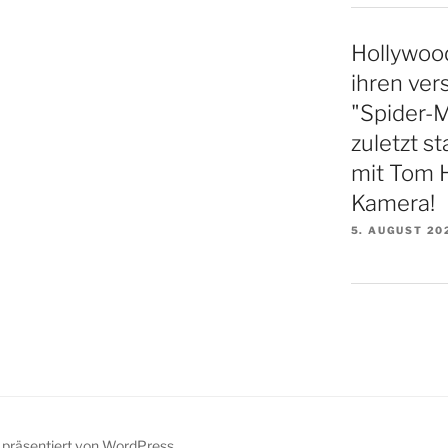
Hollywood
ihren vers
"Spider-
zuletzt st
mit Tom H
Kamera!
5. AUGUST 20
z präsentiert von WordPress