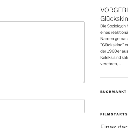
VORGEBLÄ
Glückski
Die Soziologin N
eines reaktionä
Namen gemacht.
"Glückskind" er
der 1960er aus 
Keleks sind säk
verehren, ...
BUCHMARKT
FILMSTARTS
Eines de