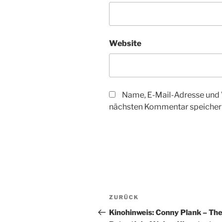
Website
Name, E-Mail-Adresse und 
nächsten Kommentar speicher
Beitragsnavigation
Vorheriger
ZURÜCK
Beitrag
Kinohinweis: Conny Plank – Th