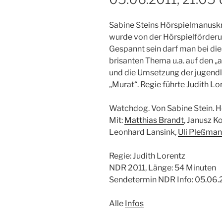
Sabine Steins Hörspielmanusk
wurde von der Hörspielförderu
Gespannt sein darf man bei di
brisanten Thema u.a. auf de
und die Umsetzung der jugendl
„Murat“. Regie
führte Judith Lo
Watchdog. Von Sabine Stein. H
Mit:
Matthias Brandt
, Janusz K
Leonhard Lansink,
Uli Pleßma
Regie: Judith Lorentz
NDR 2011, Länge: 54 Minuten
Sendetermin NDR Info: 05.06.2
Alle
Infos