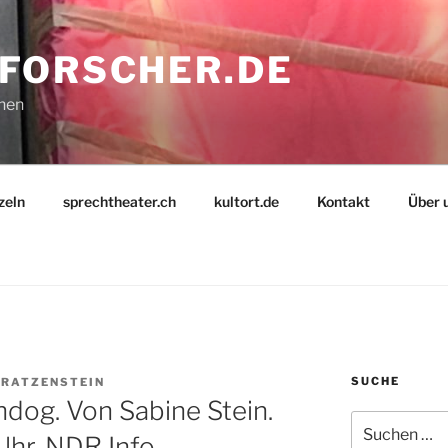
FORSCHER.DE
nnen
zeln
sprechtheater.ch
kultort.de
Kontakt
Über 
SUCHE
KRATZENSTEIN
hdog. Von Sabine Stein.
Suche
Uhr, NDR Info
nach: