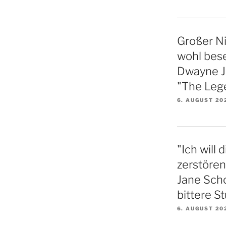
Großer N
wohl bese
Dwayne Jo
"The Lege
6. AUGUST 20
"Ich will
zerstören
Jane Sch
bittere S
6. AUGUST 20