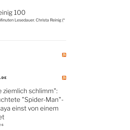
einig 100
inuten Lesedauer. Christa Reinig (*
.DE
 ziemlich schlimm":
üchtete "Spider-Man"-
aya einst von einem
et
26