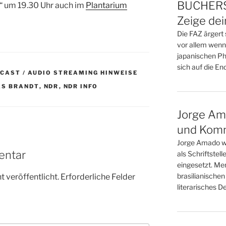
BÜCHERS
“ um 19.30 Uhr auch im
Plantarium
Zeige de
Die FAZ ärgert 
vor allem wenn
japanischen Phi
sich auf die Endz
DCAST / AUDIO STREAMING HINWEISE
AS BRANDT
,
NDR
,
NDR INFO
Jorge Am
und Kom
Jorge Amado w
entar
als Schriftstell
eingesetzt. Me
brasilianischen
 veröffentlicht.
Erforderliche Felder
literarisches D