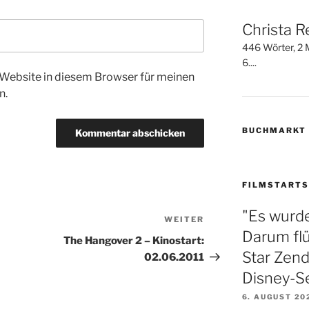
Christa R
446 Wörter, 2 M
6....
Website in diesem Browser für meinen
n.
BUCHMARKT
FILMSTARTS
"Es wurde
WEITER
Nächster
Darum fl
Beitrag
The Hangover 2 – Kinostart:
Star Zend
02.06.2011
Disney-S
6. AUGUST 20