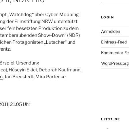
ript „Watchdog“ über Cyber-Mobbing
LOGIN
ng der Filmstiftung NRW unterstützt.
eser fein besetzten Produktion zu dem
Anmelden
n „atemberaubenden Show-Down“ (NDR)
ichen Protagonisten „Lutscher“ und
Eintrags-Feed
rentz.
Kommentar-Fe
örspiel. Ursendung
WordPress.org
ocaj, Hüseyin Ekici, Deborah Kaufmann,
nn
, Jan Breustedt, Mira Partecke
011, 21.05 Uhr
LIT21.DE