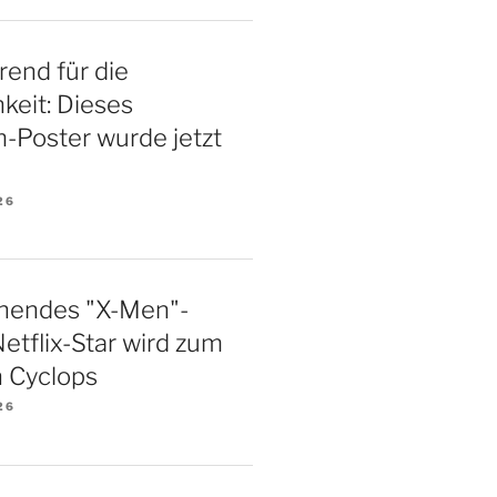
rend für die
hkeit: Dieses
m-Poster wurde jetzt
26
hendes "X-Men"-
Netflix-Star wird zum
 Cyclops
26