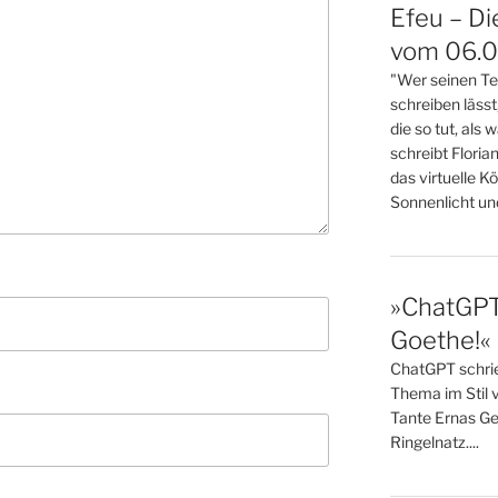
Efeu – Di
vom 06.08
"Wer seinen Tex
schreiben lässt
die so tut, als 
schreibt Florian
das virtuelle K
Sonnenlicht und 
»ChatGPT,
Goethe!« 
ChatGPT schrieb
Thema im Stil 
Tante Ernas Ge
Ringelnatz....