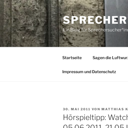
Zum
Inhalt
SPRECHER
springen
Ein Blog für Sprechersucher*i
Startseite
Sagen die Luftwur
Impressum und Datenschutz
VERÖFFENTLICHT
30. MAI 2011
VON
MATTHIAS 
AM
Hörspieltipp: Watc
05.06.2011, 21.05 