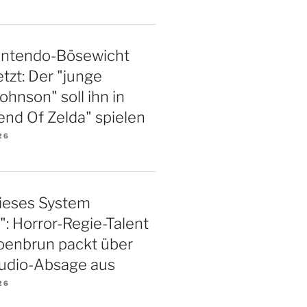
intendo-Bösewicht
tzt: Der "junge
hnson" soll ihn in
nd Of Zelda" spielen
26
 dieses System
": Horror-Regie-Talent
oenbrun packt über
tudio-Absage aus
26