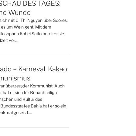
CHAU DES TAGES:
ine Wunde
sich mit C. Thi Nguyen über Scores,
 es um Wein geht. Mit dem
losophen Kohei Saito bereitet sie
eit vor....
ado – Karneval, Kakao
munismus
ar überzeugter Kommunist. Auch
er hat er sich für Benachteiligte
nschen und Kultur des
 Bundesstaates Bahia hat er so ein
enkmal gesetzt....