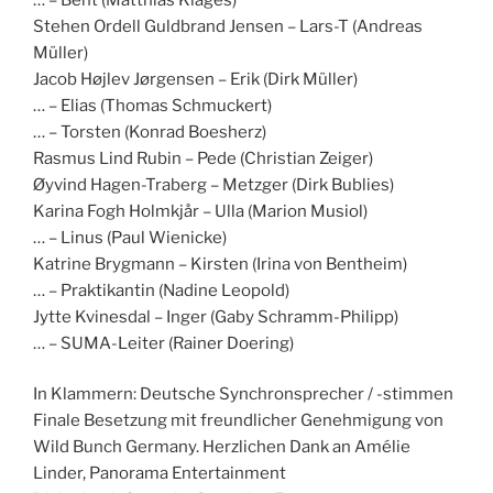
Stehen Ordell Guldbrand Jensen – Lars-T (Andreas
Müller)
Jacob Højlev Jørgensen – Erik (Dirk Müller)
… – Elias (Thomas Schmuckert)
… – Torsten (Konrad Boesherz)
Rasmus Lind Rubin – Pede (Christian Zeiger)
Øyvind Hagen-Traberg – Metzger (Dirk Bublies)
Karina Fogh Holmkjår – Ulla (Marion Musiol)
… – Linus (Paul Wienicke)
Katrine Brygmann – Kirsten (Irina von Bentheim)
… – Praktikantin (Nadine Leopold)
Jytte Kvinesdal – Inger (Gaby Schramm-Philipp)
… – SUMA-Leiter (Rainer Doering)
In Klammern: Deutsche Synchronsprecher / -stimmen
Finale Besetzung mit freundlicher Genehmigung von
Wild Bunch Germany. Herzlichen Dank an Amélie
Linder, Panorama Entertainment