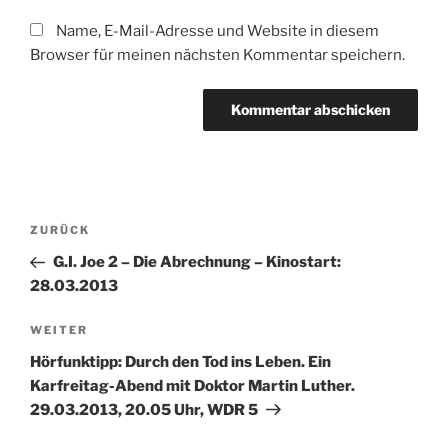
Name, E-Mail-Adresse und Website in diesem
Browser für meinen nächsten Kommentar speichern.
Beitragsnavigation
Vorheriger
ZURÜCK
Beitrag
G.I. Joe 2 – Die Abrechnung – Kinostart:
28.03.2013
Nächster
WEITER
Beitrag
Hörfunktipp: Durch den Tod ins Leben. Ein
Karfreitag-Abend mit Doktor Martin Luther.
29.03.2013, 20.05 Uhr, WDR 5