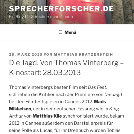
Zum
SPRECHERFORSCHER.DE
Inhalt
Ein Blog für Sprechersucher*innen
springen
Menü
VERÖFFENTLICHT
28. MÄRZ 2013
VON
MATTHIAS KRATZENSTEIN
AM
Die Jagd. Von Thomas Vinterberg –
Kinostart: 28.03.2013
Thomas Vinterbergs bester Film seit
Das Fest
,
schrieben die Kritiker nach der Premiere von
Die Jagd
bei den Filmfestspielen in Cannes 2012.
Mads
Mikkelsen
, der in der deutschen Fassung wie in
King
Arthur
von
Matthias Klie
synchronisiert wurde, bekam
2012 in Cannes außerdem den Darstellerpreis für
seine Rolle als Lucas, für ihr Drehbuch wurden Tobias