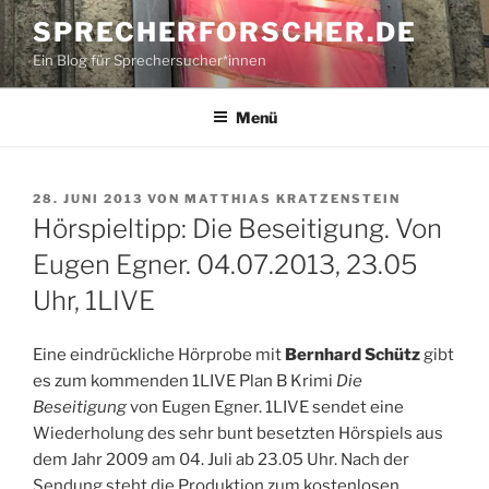
Zum
SPRECHERFORSCHER.DE
Inhalt
Ein Blog für Sprechersucher*innen
springen
Menü
VERÖFFENTLICHT
28. JUNI 2013
VON
MATTHIAS KRATZENSTEIN
AM
Hörspieltipp: Die Beseitigung. Von
Eugen Egner. 04.07.2013, 23.05
Uhr, 1LIVE
Eine eindrückliche Hörprobe mit
Bernhard Schütz
gibt
es zum kommenden 1LIVE Plan B Krimi
Die
Beseitigung
von Eugen Egner. 1LIVE sendet eine
Wiederholung des sehr bunt besetzten Hörspiels aus
dem Jahr 2009 am 04. Juli ab 23.05 Uhr. Nach der
Sendung steht die Produktion zum kostenlosen