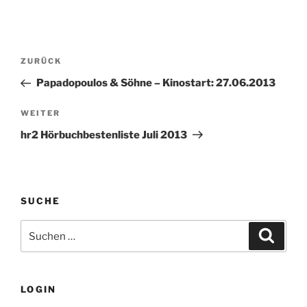
Beitragsnavigation
Vorheriger
ZURÜCK
Beitrag
Papadopoulos & Söhne – Kinostart: 27.06.2013
Nächster
WEITER
Beitrag
hr2 Hörbuchbestenliste Juli 2013
SUCHE
Suche
Suche
nach:
LOGIN