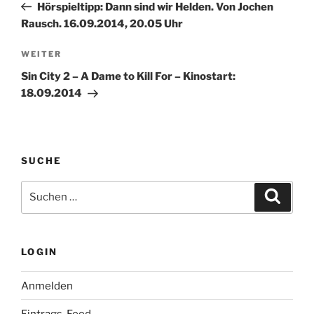
Beitrag
Hörspieltipp: Dann sind wir Helden. Von Jochen
Rausch. 16.09.2014, 20.05 Uhr
Nächster
WEITER
Beitrag
Sin City 2 – A Dame to Kill For – Kinostart:
18.09.2014
SUCHE
Suche
Suche
nach:
LOGIN
Anmelden
Eintrags-Feed