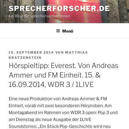
Zum
SPRECHERFORSCHER.DE
Inhalt
Ein Blog für Sprechersucher*innen
springen
Menü
VERÖFFENTLICHT
15. SEPTEMBER 2014
VON
MATTHIAS
AM
KRATZENSTEIN
Hörspieltipp: Everest. Von Andreas
Ammer und FM Einheit. 15. &
16.09.2014, WDR 3 / 1LIVE
Eine neue Produktion von Andreas Ammer & FM
Einheit, vorab mit zwei besonderen Hörproben. Am
Montagabend im Rahmen von WDR 3 open: Pop 3 und
am Dienstag als neue Ausgabe der 1LIVE
Soundstories: „Ein Stück Pop-Geschichte wird neu