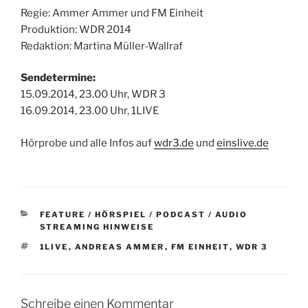
Regie: Ammer Ammer und FM Einheit
Produktion: WDR 2014
Redaktion: Martina Müller-Wallraf
Sendetermine:
15.09.2014, 23.00 Uhr, WDR 3
16.09.2014, 23.00 Uhr, 1LIVE
Hörprobe und alle Infos auf
wdr3.de
und
einslive.de
KATEGORIEN
FEATURE / HÖRSPIEL / PODCAST / AUDIO
STREAMING HINWEISE
SCHLAGWÖRTER
1LIVE
,
ANDREAS AMMER
,
FM EINHEIT
,
WDR 3
Schreibe einen Kommentar