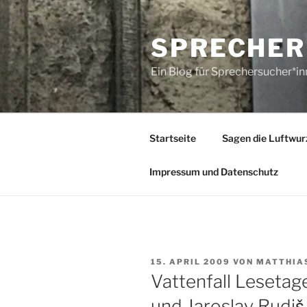
Zum
Inhalt
SPRECHER
springen
Ein Blog für Sprechersucher*i
Startseite
Sagen die Luftwur
Impressum und Datenschutz
VERÖFFENTLICHT
15. APRIL 2009
VON
MATTHIA
AM
Vattenfall Leseta
und Jaroslav Rudiš