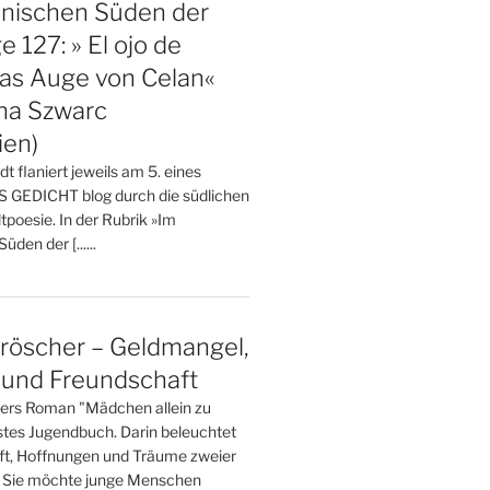
onischen Süden der
ge 127: » El ojo de
Das Auge von Celan«
na Szwarc
ien)
t flaniert jeweils am 5. eines
 GEDICHT blog durch die südlichen
tpoesie. In der Rubrik »Im
den der [......
röscher – Geldmangel,
 und Freundschaft
ers Roman "Mädchen allein zu
erstes Jugendbuch. Darin beleuchtet
ft, Hoffnungen und Träume zweier
. Sie möchte junge Menschen