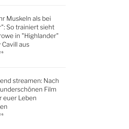
r Muskeln als bei
": So trainiert sieht
rowe in "Highlander"
 Cavill aus
26
end streamen: Nach
underschönen Film
r euer Leben
ken
26