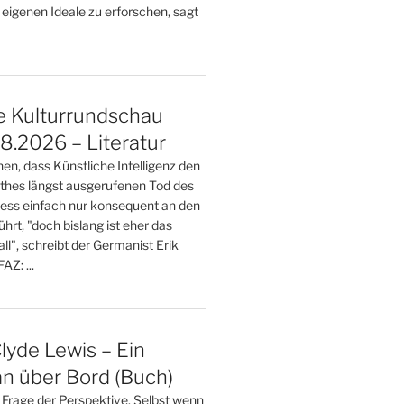
 eigenen Ideale zu erforschen, sagt
e Kulturrundschau
.2026 – Literatur
en, dass Künstliche Intelligenz den
thes längst ausgerufenen Tod des
zess einfach nur konsequent an den
hrt, "doch bislang ist eher das
all", schreibt der Germanist Erik
AZ: ...
lyde Lewis – Ein
n über Bord (Buch)
ne Frage der Perspektive. Selbst wenn