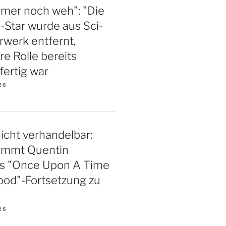
mmer noch weh": "Die
Star wurde aus Sci-
rwerk entfernt,
re Rolle bereits
fertig war
26
icht verhandelbar:
ommt Quentin
os "Once Upon A Time
ood"-Fortsetzung zu
26