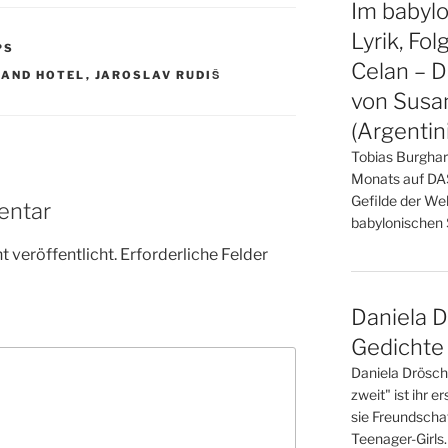
Im babyl
Lyrik, Fol
PS
Celan – 
RAND HOTEL
,
JAROSLAV RUDIŠ
von Susa
(Argentin
Tobias Burghard
Monats auf DAS
Gefilde der Wel
entar
babylonischen Sü
 veröffentlicht.
Erforderliche Felder
Daniela D
Gedichte
Daniela Drösch
zweit" ist ihr 
sie Freundscha
Teenager-Girls