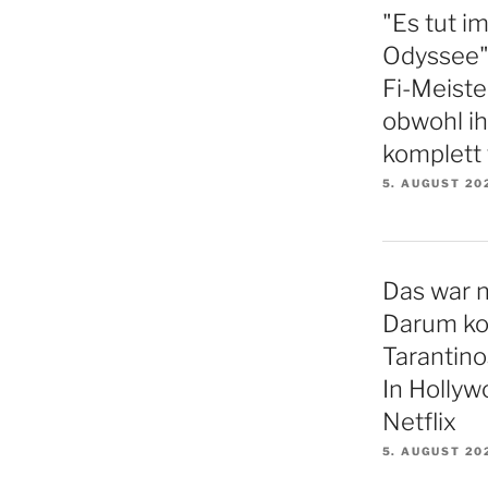
"Es tut i
Odyssee"-
Fi-Meiste
obwohl ih
komplett 
5. AUGUST 20
Das war n
Darum k
Tarantin
In Hollyw
Netflix
5. AUGUST 20