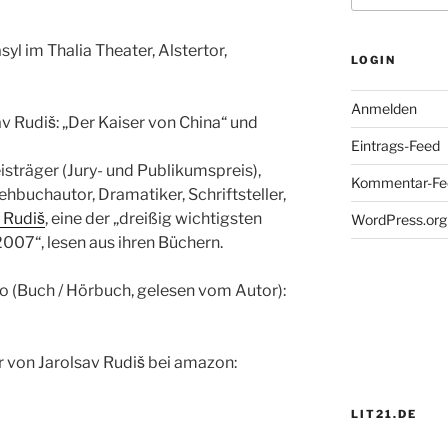
asyl im Thalia Theater, Alstertor,
LOGIN
Anmelden
Rudiš: „Der Kaiser von China“ und
Eintrags-Feed
sträger (Jury- und Publikumspreis),
Kommentar-Fe
rehbuchautor, Dramatiker, Schriftsteller,
 Rudiš
, eine der „dreißig wichtigsten
WordPress.org
007“, lesen aus ihren Büchern.
io (Buch / Hörbuch, gelesen vom Autor):
 von Jarolsav Rudiš bei amazon:
LIT21.DE