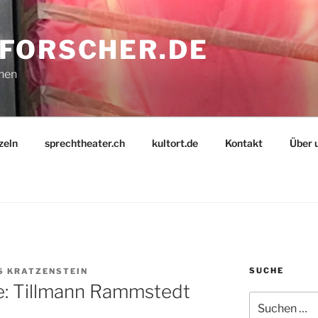
FORSCHER.DE
nnen
zeln
sprechtheater.ch
kultort.de
Kontakt
Über 
SUCHE
S KRATZENSTEIN
ge: Tillmann Rammstedt
Suche
nach: