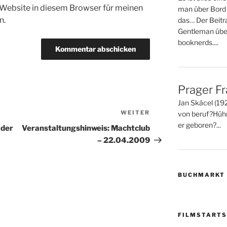
Website in diesem Browser für meinen
man über Bord 
n.
das… Der Beitr
Gentleman über
booknerds....
Prager F
Jan Skácel (19
WEITER
Nächster
von beruf?Hühn
er geboren?...
Beitrag
 der
Veranstaltungshinweis: Machtclub
– 22.04.2009
BUCHMARKT
FILMSTARTS