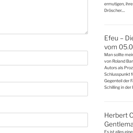
ermutigen, ihre
Dröscher....
Efeu – Di
vom 05.08
Man sollte mein
von Roland Bar
Autors als Pro
Schlusspunkt fü
Gegenteil der F
Schilling in der F
Herbert C
Gentlema
Es ist alles ei