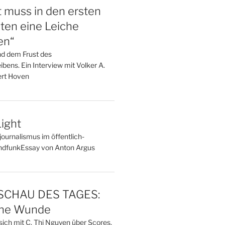
t muss in den ersten
ten eine Leiche
en“
nd dem Frust des
bens. Ein Interview mit Volker A.
rt Hoven
ight
ournalismus im öffentlich-
undfunkEssay von Anton Argus
CHAU DES TAGES:
ine Wunde
sich mit C. Thi Nguyen über Scores,