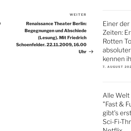
WEITER
Nächster
Beitrag
Einer der
9
Renaissance Theater Berlin:
Begegnungen und Abschiede
Zeiten: E
(Lesung). Mit Friedrich
Rotten To
Schoenfelder. 22.11.2009, 16.00
absoluter
Uhr
kennen ih
7. AUGUST 20
Alle Welt
"Fast & Fu
gibt's er
Sci-Fi-Thr
Netflix