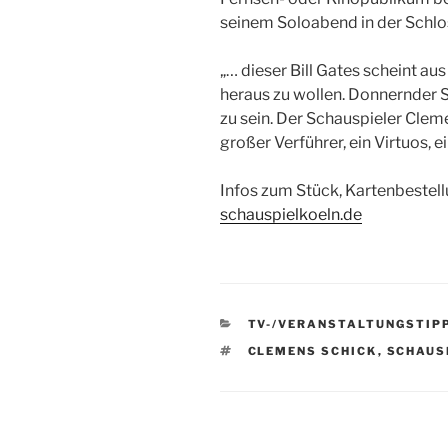
seinem Soloabend in der Schlos
„… dieser Bill Gates scheint a
heraus zu wollen. Donnernder 
zu sein. Der Schauspieler Clem
großer Verführer, ein Virtuos, ein
Infos zum Stück, Kartenbestel
schauspielkoeln.de
KATEGORIEN
TV-/VERANSTALTUNGSTIP
SCHLAGWÖRTER
CLEMENS SCHICK
,
SCHAUS