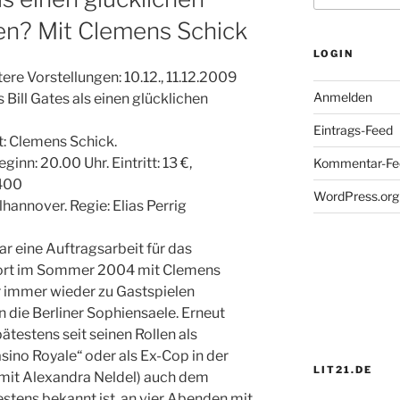
en? Mit Clemens Schick
LOGIN
tere Vorstellungen: 10.12., 11.12.2009
Anmelden
Bill Gates als einen glücklichen
Eintrags-Feed
t: Clemens Schick.
ginn: 20.00 Uhr. Eintritt: 13 €,
Kommentar-Fe
8400
WordPress.org
hannover. Regie: Elias Perrig
r eine Auftragsarbeit für das
dort im Sommer 2004 mit Clemens
r immer wieder zu Gastspielen
in die Berliner Sophiensaele. Erneut
ätestens seit seinen Rollen als
ino Royale“ oder als Ex-Cop in der
LIT21.DE
(mit Alexandra Neldel) auch dem
stens bekannt ist, an vier Abenden mit