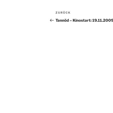
Beitragsnavigation
Vorheriger
ZURÜCK
Beitrag
Tannöd – Kinostart: 19.11.200