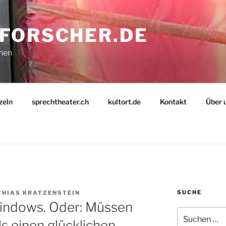
FORSCHER.DE
nnen
zeln
sprechtheater.ch
kultort.de
Kontakt
Über 
SUCHE
HIAS KRATZENSTEIN
Windows. Oder: Müssen
Suche
als einen glücklichen
nach: