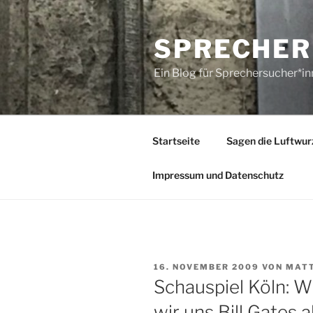
Zum
Inhalt
SPRECHER
springen
Ein Blog für Sprechersucher*i
Startseite
Sagen die Luftwur
Impressum und Datenschutz
VERÖFFENTLICHT
16. NOVEMBER 2009
VON
MATT
AM
Schauspiel Köln: 
wir uns Bill Gates 