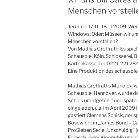
Menschen vorstell
Termine: 17.11., 18.11.2009. Wei
Windows. Oder: Müssen wir uns 
Menschen vorstellen?
Von Mathias Greffrath. Es spiel
Schauspiel Köln, Schlosserei, Be
Kartenkasse: Tel. 0221-221 2
Eine Produktion des schauspiel
Mathias Greffraths Monolog wa
Schauspiel Hannover, wurde 
Schick uraufgeführt und späte
eingeladen, u.a. im April 2009 
gastiert Clemens Schick, der sp
Bösewicht in „James Bond – Cas
ProSieben Serie „Unschuldig“ 
Fernseh- oder Kinopublikum be