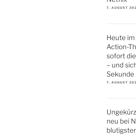
7. AUGUST 20
Heute im 
Action-Thr
sofort di
– und sich
Sekunde
7. AUGUST 20
Ungekürz
neu bei N
blutigste