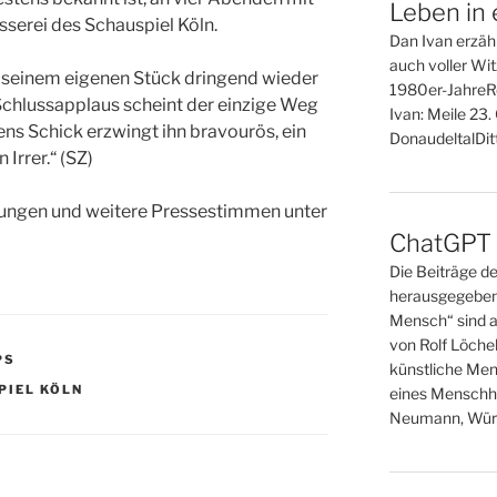
Leben in 
serei des Schauspiel Köln.
Dan Ivan erzähl
auch voller Wi
us seinem eigenen Stück dringend wieder
1980er-JahreR
Schlussapplaus scheint der einzige Weg
Ivan: Meile 23
ens Schick erzwingt ihn bravourös, ein
DonaudeltalDitt
 Irrer.“ (SZ)
lungen und weitere Pressestimmen unter
ChatGPT o
Die Beiträge d
herausgegeben
Mensch“ sind a
von Rolf Löche
PS
künstliche Men
PIEL KÖLN
eines Menschh
Neumann, Wür