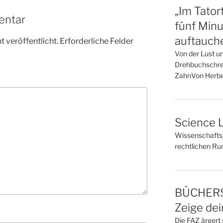
„Im Tator
entar
fünf Minu
auftauch
 veröffentlicht.
Erforderliche Felder
Von der Lust u
Drehbuchschrei
ZahnVon Herbe
Science L
Wissenschaftsj
rechtlichen R
BÜCHERS
Zeige de
Die FAZ ärgert 