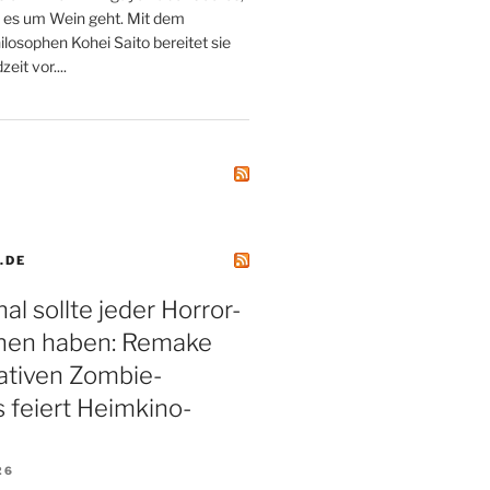
 es um Wein geht. Mit dem
losophen Kohei Saito bereitet sie
eit vor....
.DE
al sollte jeder Horror-
hen haben: Remake
ativen Zombie-
s feiert Heimkino-
26