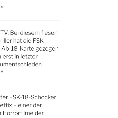
26
TV: Bei diesem fiesen
iller hat die FSK
e Ab-18-Karte gezogen
 erst in letzter
 umentschieden
26
ter FSK-18-Schocker
etfix – einer der
n Horrorfilme der