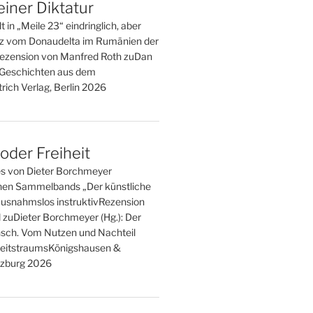
einer Diktatur
t in „Meile 23“ eindringlich, aber
tz vom Donaudelta im Rumänien der
ezension von Manfred Roth zuDan
. Geschichten aus dem
rich Verlag, Berlin 2026
der Freiheit
es von Dieter Borchmeyer
en Sammelbands „Der künstliche
usnahmslos instruktivRezension
l zuDieter Borchmeyer (Hg.): Der
sch. Vom Nutzen und Nachteil
eitstraumsKönigshausen &
zburg 2026