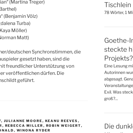
sian“ (Martina Treger)
Tischlein
Barthel)
78 Wörter, 1 M
“ (Benjamin Völz)
gdalena Turba)
(Kaya Möller)
(Norman Matt)
Goethe-In
steckte h
her/deutschen Synchronstimmen, die
Projekts?
uspieler gesetzt haben, sind die
Eine Lesung mi
mit freundlicher Unterstützung von
Autorinnen wur
er veröffentlichen dürfen. Die
abgesagt. Gena
schildt geführt.
Veranstaltunge
Exil. Was steck
groß?...
Y
,
JULIANNE MOORE
,
KEANU REEVES
,
Die dunkl
R
,
REBECCA MILLER
,
ROBIN WEIGERT
,
ONALD
,
WINONA RYDER