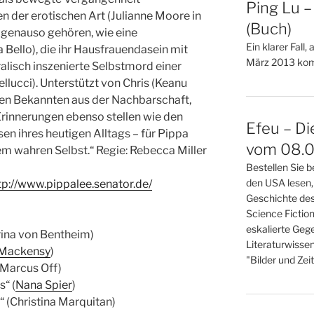
Ping Lu 
n der erotischen Art (Julianne Moore in
(Buch)
 genauso gehören, wie eine
Ein klarer Fall,
 Bello), die ihr Hausfrauendasein mit
März 2013 kom
ralisch inszenierte Selbstmord einer
llucci). Unterstützt von Chris (Keanu
ven Bekannten aus der Nachbarschaft,
Erinnerungen ebenso stellen wie den
Efeu – Di
en ihres heutigen Alltags – für Pippa
vom 08.0
em wahren Selbst.“ Regie: Rebecca Miller
Bestellen Sie b
den USA lesen,
tp://www.pippalee.senator.de/
Geschichte des
Science Fictio
eskalierte Gege
Irina von Bentheim)
Literaturwisse
 Mackensy
)
"Bilder und Zei
(Marcus Off)
“ (
Nana Spier
)
n“ (Christina Marquitan)