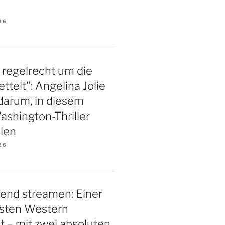
26
 regelrecht um die
ttelt": Angelina Jolie
darum, in diesem
shington-Thriller
len
26
end streamen: Einer
gsten Western
 – mit zwei absoluten