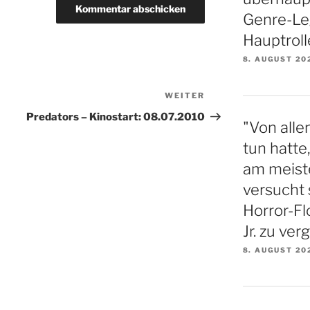
Genre-Le
Hauptroll
8. AUGUST 20
WEITER
Nächster
Beitrag
Predators – Kinostart: 08.07.2010
"Von alle
tun hatte
am meiste
versucht 
Horror-F
Jr. zu ve
8. AUGUST 20