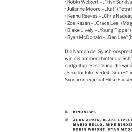
• Robin Weigert – „Trish Sarkis
• Julianne Moore – „Kat“ (Petra 
• Keanu Reeves – „Chris Nadeau
• Zoe Kazan – „Grace Lee“ (Ma
• Blake Lively – „Young Pippa“ 
• Ryan McDonald – „Ben Lee“ 
Die Namen der Synchronsprec
wir in Klammern hinter die Scha
endgültige Besetzung, die wir 
„Senator Film Verleih GmbH“ hi
Synchronregie hat Hilke Flicken
KATEGORIEN
KINONEWS
SCHLAGWÖRTER
ALAN ARKIN
,
BLAKE LIVEL
MARIO BELLO
,
MIKE BINDE
ROBIN WRIGHT
,
RYAN MCD