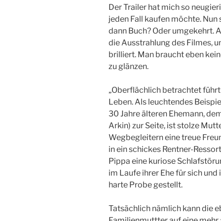
Der Trailer hat mich so neugier
jeden Fall kaufen möchte. Nun st
dann Buch? Oder umgekehrt. Auf
die Ausstrahlung des Filmes, u
brilliert. Man braucht eben ke
zu glänzen.
„Oberflächlich betrachtet führ
Leben. Als leuchtendes Beispie
30 Jahre älteren Ehemann, dem
Arkin) zur Seite, ist stolze Mut
Wegbegleitern eine treue Freun
in ein schickes Rentner-Ressor
Pippa eine kuriose Schlafstörun
im Laufe ihrer Ehe für sich und
harte Probe gestellt.
Tatsächlich nämlich kann die 
Familienmuttter auf eine mehr