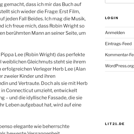
ig gemacht, dass ich mir das Buch auf
ellt sich wieder die Frage: Erst Film,
 jeden Fall Beides. Ich mag die Musik,
LOGIN
nd ich freue mich, dass Robin Wright so
Anmelden
inen berühmten Mann an seiner Seite, um
Eintrags-Feed
t Pippa Lee (Robin Wright) das perfekte
Kommentar-Fe
l weiblichen Gleichmuts steht sie ihrem
WordPress.org
 erfolgreichen Verleger Herb Lee (Alan
ter zweier Kinder und ihren
din und Vertraute. Doch als sie mit Herb
t in Connecticut umzieht, entwickelt
g – und die idyllische Fassade, die sie
 ihr Leben aufgebaut hat, wird auf eine
LIT21.DE
ebenso elegante wie beherrschte
 als bewegte Vergangenheit