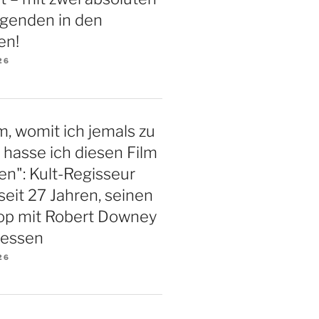
genden in den
en!
26
m, womit ich jemals zu
, hasse ich diesen Film
n": Kult-Regisseur
seit 27 Jahren, seinen
lop mit Robert Downey
rgessen
26