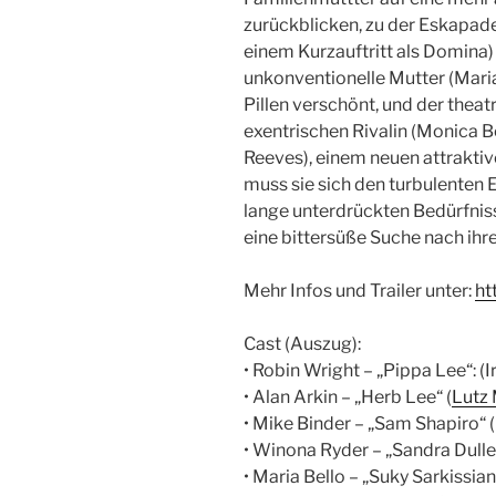
zurückblicken, zu der Eskapade
einem Kurzauftritt als Domina)
unkonventionelle Mutter (Maria
Pillen verschönt, und der theat
exentrischen Rivalin (Monica Be
Reeves), einem neuen attrakti
muss sie sich den turbulenten 
lange unterdrückten Bedürfniss
eine bittersüße Suche nach ihr
Mehr Infos und Trailer unter:
ht
Cast (Auszug):
• Robin Wright – „Pippa Lee“: (
• Alan Arkin – „Herb Lee“ (
Lutz
• Mike Binder – „Sam Shapiro“ 
• Winona Ryder – „Sandra Dulles
• Maria Bello – „Suky Sarkissia