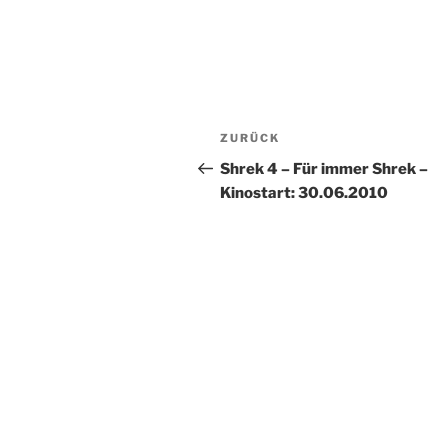
Beitragsnavigation
Vorheriger
ZURÜCK
Beitrag
Shrek 4 – Für immer Shrek –
Kinostart: 30.06.2010