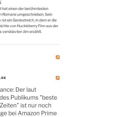
s
tt hat einen der berühmtesten
n Romane umgeschrieben. Sein
st ein Geniestreich, in dem er die
ichte von Huckleberry Finn aus der
 versklavten Jim erzählt.
.DE
ance: Der laut
des Publikums "beste
 Zeiten" ist nur noch
 Tage bei Amazon Prime