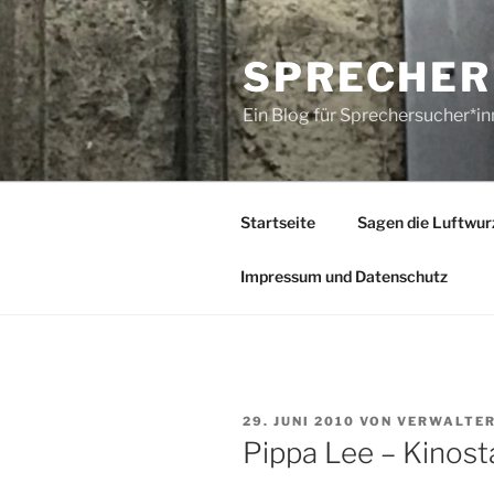
Zum
Inhalt
SPRECHER
springen
Ein Blog für Sprechersucher*i
Startseite
Sagen die Luftwur
Impressum und Datenschutz
VERÖFFENTLICHT
29. JUNI 2010
VON
VERWALTE
AM
Pippa Lee – Kinost