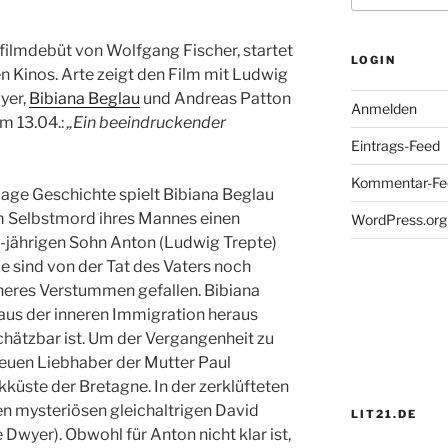
lfilmdebüt von Wolfgang Fischer, startet
LOGIN
 Kinos. Arte zeigt den Film mit Ludwig
yer,
Bibiana Beglau
und Andreas Patton
Anmelden
m 13.04.:
„Ein beeindruckender
Eintrags-Feed
Kommentar-Fe
 age Geschichte spielt Bibiana Beglau
m Selbstmord ihres Mannes einen
WordPress.org
-jährigen Sohn Anton (Ludwig Trepte)
de sind von der Tat des Vaters noch
nneres Verstummen gefallen. Bibiana
e aus der inneren Immigration heraus
chätzbar ist. Um der Vergangenheit zu
 neuen Liebhaber der Mutter Paul
kküste der Bretagne. In der zerklüfteten
 mysteriösen gleichaltrigen David
LIT21.DE
 Dwyer). Obwohl für Anton nicht klar ist,