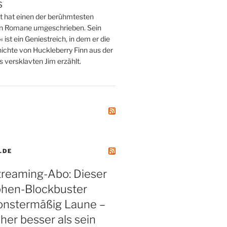
s
tt hat einen der berühmtesten
n Romane umgeschrieben. Sein
st ein Geniestreich, in dem er die
ichte von Huckleberry Finn aus der
 versklavten Jim erzählt.
.DE
treaming-Abo: Dieser
phen-Blockbuster
nstermäßig Laune –
aher besser als sein