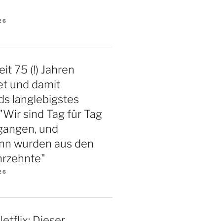
26
eit 75 (!) Jahren
et und damit
s langlebigstes
"Wir sind Tag für Tag
gangen, und
nn wurden aus den
hrzehnte"
26
etflix: Dieser