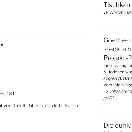
Tischlein
78 Wörter, 1 M
Goethe-In
PS
steckte h
Projekts?
Eine Lesung mi
Autorinnen wur
abgesagt. Gena
Veranstaltunge
Exil. Was steck
entar
groß?...
 veröffentlicht.
Erforderliche Felder
Die dunkl