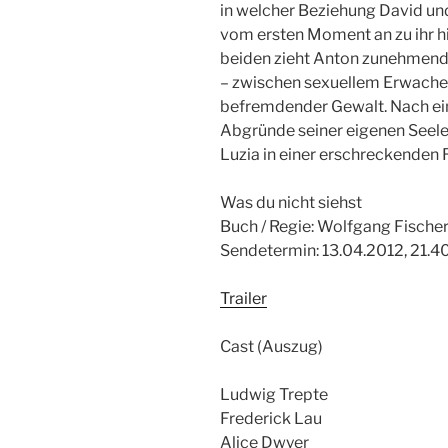
in welcher Beziehung David und 
vom ersten Moment an zu ihr 
beiden zieht Anton zunehmend 
– zwischen sexuellem Erwachen
befremdender Gewalt. Nach ei
Abgründe seiner eigenen Seele
Luzia in einer erschreckenden R
Was du nicht siehst
Buch / Regie: Wolfgang Fische
Sendetermin: 13.04.2012, 21.40
Trailer
Cast (Auszug)
Ludwig Trepte
Frederick Lau
Alice Dwyer