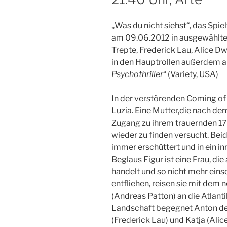
„Was du nicht siehst“, das Spie
am 09.06.2012 in ausgewählten
Trepte, Frederick Lau, Alice Dw
in den Hauptrollen außerdem a
Psychothriller
“ (Variety, USA)
In der verstörenden Coming of
Luzia. Eine Mutter,
die nach de
Zugang zu ihrem trauernden 17
wieder zu finden versucht. Bei
immer erschüttert und in ein i
Beglaus Figur ist eine Frau, di
handelt und so nicht mehr eins
entfliehen, reisen sie mit dem
(Andreas Patton) an die Atlanti
Landschaft begegnet Anton den
(Frederick Lau) und Katja (Alice