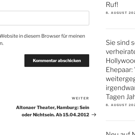
Ruf!
8. AUGUST 20
Website in diesem Browser für meinen
Sie sind s
n.
verheirat
Hollywood
Ehepaar: 
weiterge
irgendwa
Tagen Ja
WEITER
Nächster
8. AUGUST 20
Beitrag
Altonaer Theater, Hamburg: Sein
oder Nichtsein. Ab 15.04.2012
Neu auf N