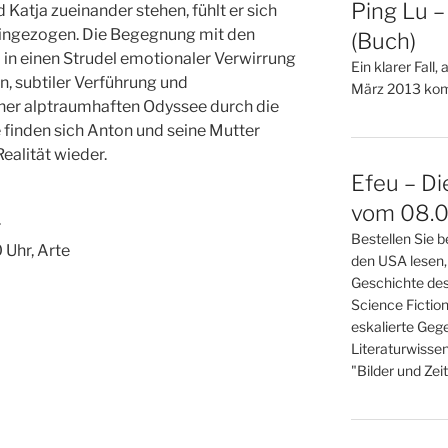
Ping Lu 
Katja zueinander stehen, fühlt er sich
hingezogen. Die Begegnung mit den
(Buch)
in einen Strudel emotionaler Verwirrung
Ein klarer Fall,
, subtiler Verführung und
März 2013 kom
ner alptraumhaften Odyssee durch die
 finden sich Anton und seine Mutter
ealität wieder.
Efeu – Di
vom 08.0
r
Bestellen Sie b
 Uhr, Arte
den USA lesen,
Geschichte des
Science Fictio
eskalierte Gege
Literaturwisse
"Bilder und Zei