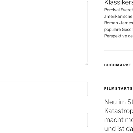
Klassiker
Percival Evere
amerikanische
Roman »James« i
populäre Gesch
Perspektive des
BUCHMARKT
FILMSTARTS
Neu im S
Katastro
macht mo
und ist d