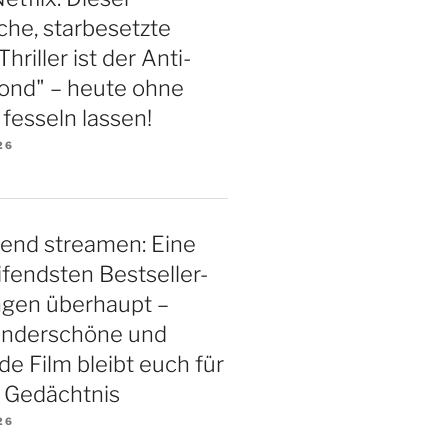
iche, starbesetzte
riller ist der Anti-
ond" – heute ohne
esseln lassen!
26
end streamen: Eine
ifendsten Bestseller-
ngen überhaupt –
underschöne und
 Film bleibt euch für
 Gedächtnis
26