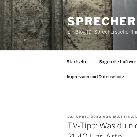
Zum
Inhalt
SPRECHER
springen
Ein Blog für Sprechersucher*i
Startseite
Sagen die Luftwur
Impressum und Datenschutz
VERÖFFENTLICHT
12. APRIL 2012
VON
MATTHIAS
AM
TV-Tipp: Was du nic
21.40 Uhr, Arte