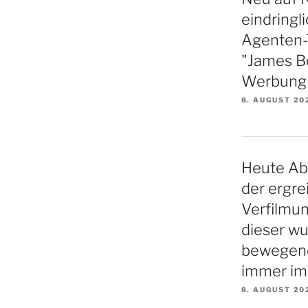
eindringl
Agenten-Th
"James B
Werbung f
8. AUGUST 20
Heute Ab
der ergre
Verfilmu
dieser w
bewegende
immer im
8. AUGUST 20