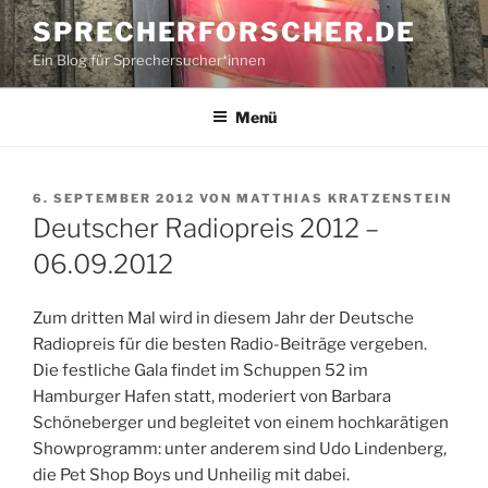
Zum
SPRECHERFORSCHER.DE
Inhalt
Ein Blog für Sprechersucher*innen
springen
Menü
VERÖFFENTLICHT
6. SEPTEMBER 2012
VON
MATTHIAS KRATZENSTEIN
AM
Deutscher Radiopreis 2012 –
06.09.2012
Zum dritten Mal wird in diesem Jahr der Deutsche
Radiopreis für die besten Radio-Beiträge vergeben.
Die festliche Gala findet im Schuppen 52 im
Hamburger Hafen statt, moderiert von Barbara
Schöneberger und begleitet von einem hochkarätigen
Showprogramm: unter anderem sind Udo Lindenberg,
die Pet Shop Boys und Unheilig mit dabei.