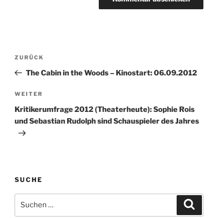
Beitragsnavigation
Vorheriger
ZURÜCK
Beitrag
The Cabin in the Woods – Kinostart: 06.09.2012
Nächster
WEITER
Beitrag
Kritikerumfrage 2012 (Theaterheute): Sophie Rois
und Sebastian Rudolph sind Schauspieler des Jahres
SUCHE
Suche
Suche
nach: