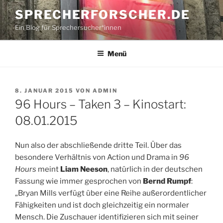
Zum
SPRECHERFORSCHER.DE
Inhalt
Ein Blog für Sprechersucher*innen
springen
Menü
VERÖFFENTLICHT
8. JANUAR 2015
VON
ADMIN
AM
96 Hours – Taken 3 – Kinostart:
08.01.2015
Nun also der abschließende dritte Teil. Über das
besondere Verhältnis von Action und Drama in
96
Hours
meint
Liam Neeson
, natürlich in der deutschen
Fassung wie immer gesprochen von
Bernd Rumpf
:
„Bryan Mills verfügt über eine Reihe außerordentlicher
Fähigkeiten und ist doch gleichzeitig ein normaler
Mensch. Die Zuschauer identifizieren sich mit seiner