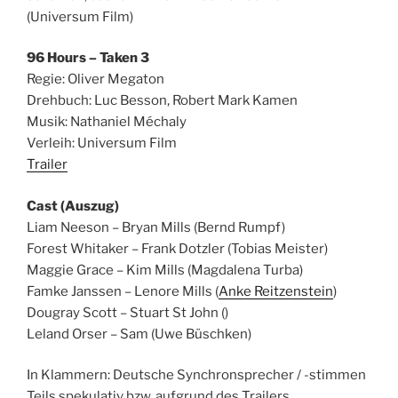
(Universum Film)
96 Hours – Taken 3
Regie: Oliver Megaton
Drehbuch: Luc Besson, Robert Mark Kamen
Musik: Nathaniel Méchaly
Verleih: Universum Film
Trailer
Cast (Auszug)
Liam Neeson – Bryan Mills (Bernd Rumpf)
Forest Whitaker – Frank Dotzler (Tobias Meister)
Maggie Grace – Kim Mills (Magdalena Turba)
Famke Janssen – Lenore Mills (
Anke Reitzenstein
)
Dougray Scott – Stuart St John ()
Leland Orser – Sam (Uwe Büschken)
In Klammern: Deutsche Synchronsprecher / -stimmen
Teils spekulativ bzw. aufgrund des Trailers.