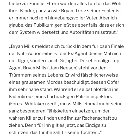
Liebe zur Familie. Eltern würden alles tun für das Wohl
ihrer Kinder, ganz so wie Bryan. Trotz seiner Fehler ist
er immer noch ein hingebungsvoller Vater. Aber ich
glaube, das Publikum genießt es ebenfalls, dass er sich
dem System widersetzt und Autoritäten misstraut.“
„Bryan Mills meldet sich zurück! In dem furiosen Finale
der Kult-Actionreihe ist der Ex-Agent
dieses Mal nicht
nur Jäger, sondern auch Gejagter. Der ehemalige Top-
Agent Bryan Mills (Liam Neeson) steht vor den
Trümmern seines Lebens: Er wird fälschlicherweise
eines grausamen Mordes beschuldigt, dessen Opfer
ihm sehr nahe stand. Während er selbst plötzlich ins
Fadenkreuz eines hartnäckigen Polizeiinspektors
(Forest Whitaker) gerät, muss Mills einmal mehr seine
ganz besonderen Fähigkeiten einsetzen, um den
wahren Killer zu finden und ihn zur Rechenschaft zu
ziehen. Denn für ihn gilt es jetzt, das Einzige zu
schützen, das für ihn zählt – seine Tochter…“