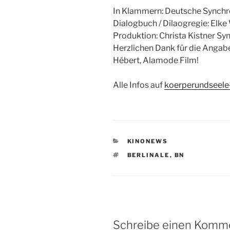
In Klammern: Deutsche Synchr
Dialogbuch / Dilaogregie: Elk
Produktion: Christa Kistner S
Herzlichen Dank für die Angab
Hébert, Alamode Film!
Alle Infos auf
koerperundseele-
KATEGORIEN
KINONEWS
SCHLAGWÖRTER
BERLINALE
,
BN
Schreibe einen Komm