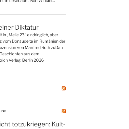
nute Lesedauer. Ron Winkler...
einer Diktatur
t in „Meile 23“ eindringlich, aber
tz vom Donaudelta im Rumänien der
ezension von Manfred Roth zuDan
. Geschichten aus dem
rich Verlag, Berlin 2026
.DE
icht totzukriegen: Kult-