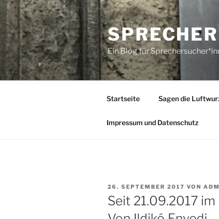
Zum
Inhalt
SPRECHER
springen
Ein Blog für Sprechersucher*i
Startseite
Sagen die Luftwur
Impressum und Datenschutz
VERÖFFENTLICHT
26. SEPTEMBER 2017
VON
ADM
AM
Seit 21.09.2017 im
Von Ildikó Enyedi