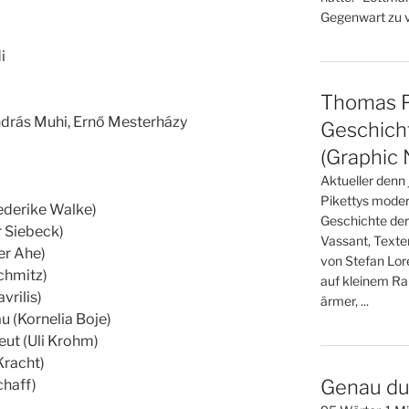
Gegenwart zu ve
i
Thomas Pi
drás Muhi, Ernő Mesterházy
Geschicht
(Graphic 
Aktueller denn
Pikettys moder
ederike Walke)
Geschichte der
r Siebeck)
Vassant, Texte
er Ahe)
von Stefan Lo
Schmitz)
auf kleinem Ra
vrilis)
ärmer, ...
au (Kornelia Boje)
ut (Uli Krohm)
Kracht)
Genau du
chaff)