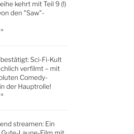
ihe kehrt mit Teil 9 (!)
von den "Saw"-
26
bestätigt: Sci-Fi-Kult
chlich verfilmt – mit
soluten Comedy-
n der Hauptrolle!
26
end streamen: Ein
 Gute-Laune-Film mit