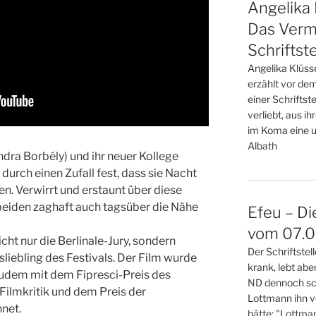
Angelika 
Das Verm
Schriftste
Angelika Klüss
erzählt vor de
einer Schriftste
verliebt, aus i
im Koma eine u
Albath
ndra Borbély) und ihr neuer Kollege
 durch einen Zufall fest, dass sie Nacht
en. Verwirrt und erstaunt über diese
beiden zaghaft auch tagsüber die Nähe
Efeu – Di
vom 07.08
cht nur die Berlinale-Jury, sondern
Der Schriftste
iebling des Festivals. Der Film wurde
krank, lebt abe
 zudem mit dem Fipresci-Preis des
ND dennoch sch
Filmkritik und dem Preis der
Lottmann ihn v
net.
hätte: "Lottma