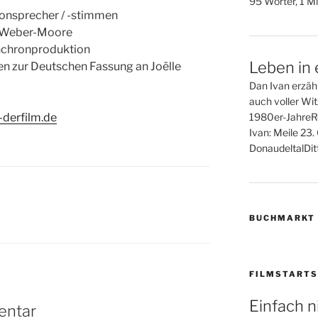
95 Wörter, 1 Mi
onsprecher / -stimmen
e Weber-Moore
ynchronproduktion
Leben in 
en zur Deutschen Fassung an Joëlle
Dan Ivan erzähl
auch voller Wi
derfilm.de
1980er-JahreR
Ivan: Meile 23
DonaudeltalDitt
BUCHMARKT
FILMSTARTS
Einfach n
entar