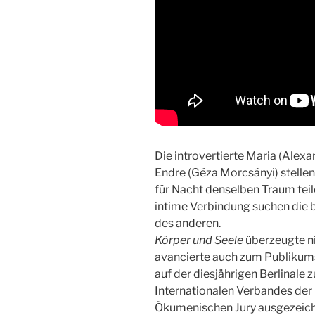
Die introvertierte Maria (Alexa
Endre (Géza Morcsányi)
stellen
für Nacht denselben Traum teil
intime Verbindung suchen die 
des anderen.
Körper und Seele
überzeugte ni
avancierte auch zum Publikumsl
auf der diesjährigen Berlinale
Internationalen Verbandes der 
Ökumenischen Jury ausgezeich