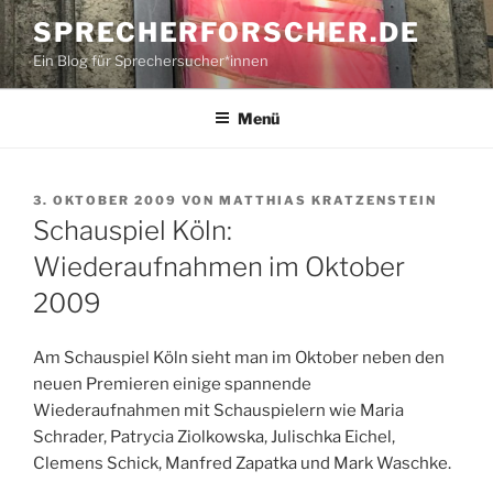
Zum
SPRECHERFORSCHER.DE
Inhalt
Ein Blog für Sprechersucher*innen
springen
Menü
VERÖFFENTLICHT
3. OKTOBER 2009
VON
MATTHIAS KRATZENSTEIN
AM
Schauspiel Köln:
Wiederaufnahmen im Oktober
2009
Am Schauspiel Köln sieht man im Oktober neben den
neuen Premieren einige spannende
Wiederaufnahmen mit Schauspielern wie Maria
Schrader, Patrycia Ziolkowska, Julischka Eichel,
Clemens Schick, Manfred Zapatka und Mark Waschke.