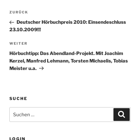
Beitragsnavigation
Vorheriger
ZURÜCK
Beitrag
Deutscher Hörbuchpreis 2010: Einsendeschluss
23.10.2009!!!
Nächster
WEITER
Beitrag
Hörbuchtipp: Das Abendland-Projekt. Mit Joachim
Kerzel, Manfred Lehmann, Torsten Michaelis, Tobias
Meister u.a.
SUCHE
Suche
Suche
nach:
LOGIN