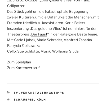
18. und 31. Oktober: „Das goldene Vlies“ von Franz
Grillparzer
Das Stück geht um die katastrophale Begegnung
zweier Kulturen, um die Unfähigkeit der Menschen, mit
Fremden friedlich zu koexistieren. Karin Beiers
Inszenierung „Das goldene Vlies“ ist nominiert für den
Theaterpreis „
Der Faust
“ in der Kategorie Beste Regie.
Mit: Carlo Ljubek, Maria Schrader,
Manfred Zapatka
,
Patrycia Ziolkowska
Cello: Sue Schlotte, Musik: Wolfgang Siuda
Zum
Spielplan
Zum
Kartenverkauf
KATEGORIEN
TV-/VERANSTALTUNGSTIPPS
SCHLAGWÖRTER
SCHAUSPIEL KÖLN