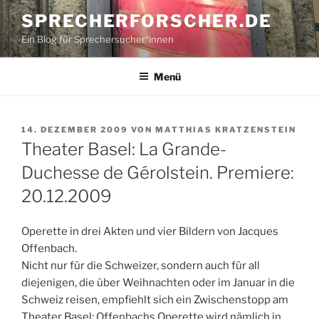
Zum
SPRECHERFORSCHER.DE
Inhalt
Ein Blog für Sprechersucher*innen
springen
Menü
VERÖFFENTLICHT
14. DEZEMBER 2009
VON
MATTHIAS KRATZENSTEIN
AM
Theater Basel: La Grande-
Duchesse de Gérolstein. Premiere:
20.12.2009
Operette in drei Akten und vier Bildern von Jacques
Offenbach.
Nicht nur für die Schweizer, sondern auch für all
diejenigen, die über Weihnachten oder im Januar in die
Schweiz reisen, empfiehlt sich ein Zwischenstopp am
Theater Basel: Offenbachs Operette wird nämlich in