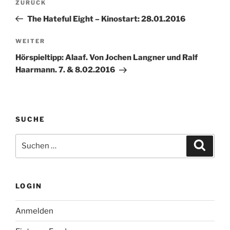
Vorheriger
ZURÜCK
Beitrag
The Hateful Eight – Kinostart: 28.01.2016
Nächster
WEITER
Beitrag
Hörspieltipp: Alaaf. Von Jochen Langner und Ralf
Haarmann. 7. & 8.02.2016
SUCHE
Suche
Suche
nach:
LOGIN
Anmelden