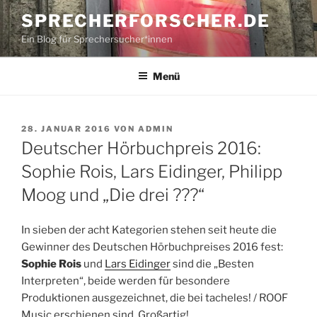
Zum
SPRECHERFORSCHER.DE
Inhalt
Ein Blog für Sprechersucher*innen
springen
Menü
VERÖFFENTLICHT
28. JANUAR 2016
VON
ADMIN
AM
Deutscher Hörbuchpreis 2016:
Sophie Rois, Lars Eidinger, Philipp
Moog und „Die drei ???“
In sieben der acht Kategorien stehen seit heute die
Gewinner des Deutschen Hörbuchpreises 2016 fest:
Sophie Rois
und
Lars Eidinger
sind die „Besten
Interpreten“, beide werden für besondere
Produktionen ausgezeichnet, die bei tacheles! / ROOF
Music erschienen sind. Großartig!