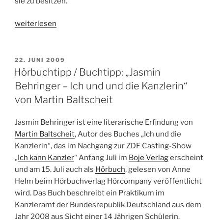
sie zu besitzen.
„9
weiterlesen
to
5:
Days
VERÖFFENTLICHT
22. JUNI 2009
AM
in
Hörbuchtipp / Buchtipp: „Jasmin
Porn
Behringer – Ich und und die Kanzlerin“
–
von Martin Baltscheit
Kinostart:
02.07.2009“
Jasmin Behringer ist eine literarische Erfindung von
Martin Baltscheit
, Autor des Buches „Ich und die
Kanzlerin“, das im Nachgang zur ZDF Casting-Show
„
Ich kann Kanzler
“ Anfang Juli im
Boje Verlag
erscheint
und am 15. Juli auch als
Hörbuch
, gelesen von Anne
Helm beim Hörbuchverlag Hörcompany veröffentlicht
wird. Das Buch beschreibt ein Praktikum im
Kanzleramt der Bundesrepublik Deutschland aus dem
Jahr 2008 aus Sicht einer 14 Jährigen Schülerin.