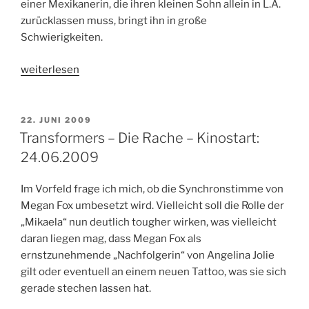
einer Mexikanerin, die ihren kleinen Sohn allein in L.A.
zurücklassen muss, bringt ihn in große
Schwierigkeiten.
„Crossing
weiterlesen
Over
–
Kinostart:
VERÖFFENTLICHT
22. JUNI 2009
AM
26.06.2009“
Transformers – Die Rache – Kinostart:
24.06.2009
Im Vorfeld frage ich mich, ob die Synchronstimme von
Megan Fox umbesetzt wird. Vielleicht soll die Rolle der
„Mikaela“ nun deutlich tougher wirken, was vielleicht
daran liegen mag, dass Megan Fox als
ernstzunehmende „Nachfolgerin“ von Angelina Jolie
gilt oder eventuell an einem neuen Tattoo, was sie sich
gerade stechen lassen hat.