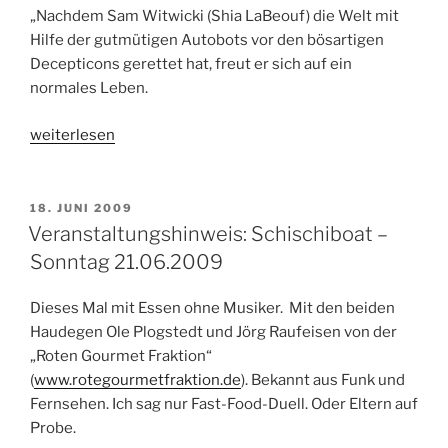
„Nachdem Sam Witwicki (Shia LaBeouf) die Welt mit
Hilfe der gutmütigen Autobots vor den bösartigen
Decepticons gerettet hat, freut er sich auf ein
normales Leben.
„Transformers
weiterlesen
–
Die
Rache
VERÖFFENTLICHT
18. JUNI 2009
AM
–
Veranstaltungshinweis: Schischiboat –
Kinostart:
Sonntag 21.06.2009
24.06.2009“
Dieses Mal mit Essen ohne Musiker. Mit den beiden
Haudegen Ole Plogstedt und Jörg Raufeisen von der
„Roten Gourmet Fraktion“
(
www.rotegourmetfraktion.de
). Bekannt aus Funk und
Fernsehen. Ich sag nur Fast-Food-Duell. Oder Eltern auf
Probe.