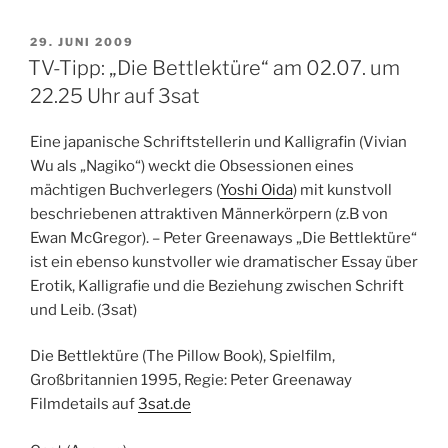
VERÖFFENTLICHT
29. JUNI 2009
AM
TV-Tipp: „Die Bettlektüre“ am 02.07. um
22.25 Uhr auf 3sat
Eine japanische Schriftstellerin und Kalligrafin (Vivian
Wu als „Nagiko“) weckt die Obsessionen eines
mächtigen Buchverlegers (
Yoshi Oida
) mit kunstvoll
beschriebenen attraktiven Männerkörpern (z.B von
Ewan McGregor). – Peter Greenaways „Die Bettlektüre“
ist ein ebenso kunstvoller wie dramatischer Essay über
Erotik, Kalligrafie und die Beziehung zwischen Schrift
und Leib. (3sat)
Die Bettlektüre (The Pillow Book), Spielfilm,
Großbritannien 1995, Regie: Peter Greenaway
Filmdetails auf
3sat.de