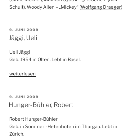
Schult), Woody Allen – „Mickey“ (
Wolfgang Draeger
)
VERÖFFENTLICHT
9. JUNI 2009
AM
Jäggi, Ueli
Ueli Jäggi
Geb. 1954 in Olten. Lebt in Basel.
„Jäggi,
weiterlesen
Ueli“
VERÖFFENTLICHT
9. JUNI 2009
AM
Hunger-Bühler, Robert
Robert Hunger-Bühler
Geb. in Sommeri-Hefenhofen im Thurgau. Lebt in
Zürich.