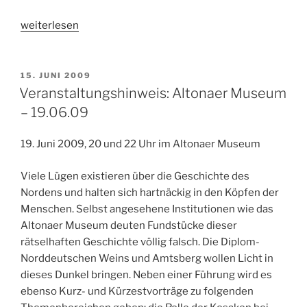
„State
weiterlesen
of
Play
–
VERÖFFENTLICHT
15. JUNI 2009
AM
Der
Veranstaltungshinweis: Altonaer Museum
Stand
– 19.06.09
der
Dinge
19. Juni 2009, 20 und 22 Uhr im Altonaer Museum
–
Kinostart:
Viele Lügen existieren über die Geschichte des
18.06.09“
Nordens und halten sich hartnäckig in den Köpfen der
Menschen. Selbst angesehene Institutionen wie das
Altonaer Museum deuten Fundstücke dieser
rätselhaften Geschichte völlig falsch. Die Diplom-
Norddeutschen Weins und Amtsberg wollen Licht in
dieses Dunkel bringen. Neben einer Führung wird es
ebenso Kurz- und Kürzestvorträge zu folgenden