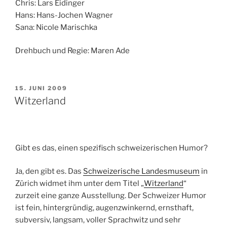
Chris: Lars Eidinger
Hans: Hans-Jochen Wagner
Sana: Nicole Marischka
Drehbuch und Regie: Maren Ade
VERÖFFENTLICHT
15. JUNI 2009
AM
Witzerland
Gibt es das, einen spezifisch schweizerischen Humor?
Ja, den gibt es. Das
Schweizerische Landesmuseum
in
Zürich widmet ihm unter dem Titel „
Witzerland
“
zurzeit eine ganze Ausstellung. Der Schweizer Humor
ist fein, hintergründig, augenzwinkernd, ernsthaft,
subversiv, langsam, voller Sprachwitz und sehr