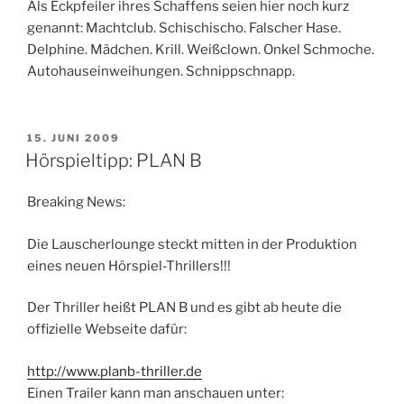
Als Eckpfeiler ihres Schaffens seien hier noch kurz
genannt: Machtclub. Schischischo. Falscher Hase.
Delphine. Mädchen. Krill. Weißclown. Onkel Schmoche.
Autohauseinweihungen. Schnippschnapp.
VERÖFFENTLICHT
15. JUNI 2009
AM
Hörspieltipp: PLAN B
Breaking News:
Die Lauscherlounge steckt mitten in der Produktion
eines neuen Hörspiel-Thrillers!!!
Der Thriller heißt PLAN B und es gibt ab heute die
offizielle Webseite dafür:
http://www.planb-thriller.de
Einen Trailer kann man anschauen unter: