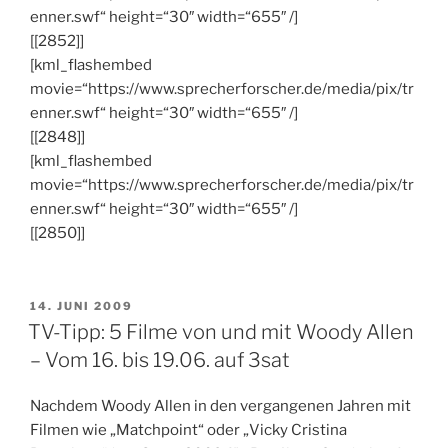
enner.swf“ height=“30″ width=“655″ /]
[[2852]]
[kml_flashembed
movie=“https://www.sprecherforscher.de/media/pix/tr
enner.swf“ height=“30″ width=“655″ /]
[[2848]]
[kml_flashembed
movie=“https://www.sprecherforscher.de/media/pix/tr
enner.swf“ height=“30″ width=“655″ /]
[[2850]]
VERÖFFENTLICHT
14. JUNI 2009
AM
TV-Tipp: 5 Filme von und mit Woody Allen
– Vom 16. bis 19.06. auf 3sat
Nachdem Woody Allen in den vergangenen Jahren mit
Filmen wie „Matchpoint“ oder „Vicky Cristina