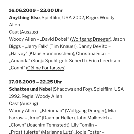
16.06.2009 – 23.00 Uhr
Anything Else
, Spielfilm, USA 2002, Regie: Woody
Allen
Cast (Auszug)
Woody Allen – „David Dobel“ (
Wolfgang Draeger
), Jason
Biggs – „Jerry Falk“ (Tim Knauer), Danny DeVito –
„Harvey“ (Klaus Sonnenschein), Christina Ricci –
„Amanda“ (Sonja Spuhl, geb. Scherff), Erica Leerhsen –
„Conni“ (
Céline Fontanges
)
17.06.2009 – 22.25 Uhr
Schatten und Nebel
(Shadows and Fog), Spielfilm, USA
1992, Regie: Woody Allen
Cast (Auszug)
Woody Allen – „Kleinman“ (
Wolfgang Draeger
), Mia
Farrow – „Irma“ (Dagmar Heller), John Malkovich –
„Clown“ (Joachim Tennstedt), Lily Tomlin –
„Prostituierte“ (Marianne Lutz), Jodie Foster –