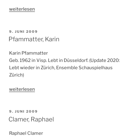
„Hunger-
weiterlesen
Bühler,
Robert“
VERÖFFENTLICHT
9. JUNI 2009
AM
Pfammatter, Karin
Karin Pfammatter
Geb. 1962 in Visp. Lebt in Düsseldorf. (Update 2020:
Lebt wieder in Zürich, Ensemble Schauspielhaus
Zürich)
„Pfammatter,
weiterlesen
Karin“
VERÖFFENTLICHT
9. JUNI 2009
AM
Clamer, Raphael
Raphael Clamer