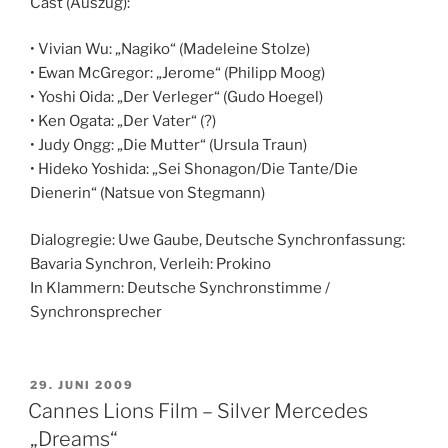
Cast (Auszug):
• Vivian Wu: „Nagiko“ (Madeleine Stolze)
• Ewan McGregor: „Jerome“ (Philipp Moog)
• Yoshi Oida: „Der Verleger“ (Gudo Hoegel)
• Ken Ogata: „Der Vater“ (?)
• Judy Ongg: „Die Mutter“ (Ursula Traun)
• Hideko Yoshida: „Sei Shonagon/Die Tante/Die
Dienerin“ (Natsue von Stegmann)
Dialogregie: Uwe Gaube, Deutsche Synchronfassung:
Bavaria Synchron, Verleih: Prokino
In Klammern: Deutsche Synchronstimme /
Synchronsprecher
VERÖFFENTLICHT
29. JUNI 2009
AM
Cannes Lions Film – Silver Mercedes
„Dreams“