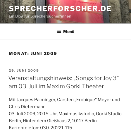
Zum
SPRECHERFORSCHER.DE
Inhalt
Ein Blog für Sprechersucher*innen
springen
Menü
MONAT:
JUNI 2009
VERÖFFENTLICHT
29. JUNI 2009
AM
Veranstaltungshinweis: „Songs for Joy 3“
am 03. Juli im Maxim Gorki Theater
Mit
Jacques Palminger
, Carsten „Erobique“ Meyer und
Chris Dietermann
03. Juli 2009, 20.15 Uhr, Maximusikstudio, Gorki Studio
Berlin, Hinter dem Gießhaus 2, 10117 Berlin
Kartentelefon: 030-20221-115