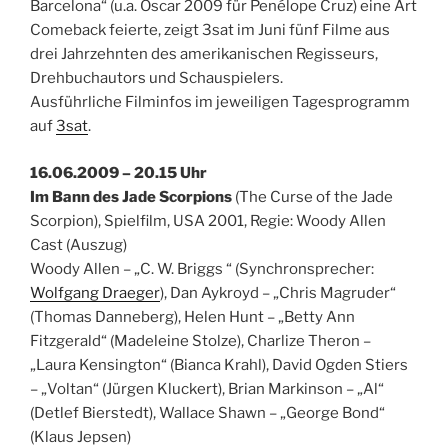
Barcelona“ (u.a. Oscar 2009 für Penélope Cruz) eine Art
Comeback feierte, zeigt 3sat im Juni fünf Filme aus
drei Jahrzehnten des amerikanischen Regisseurs,
Drehbuchautors und Schauspielers.
Ausführliche Filminfos im jeweiligen Tagesprogramm
auf
3sat
.
16.06.2009 – 20.15 Uhr
Im Bann des Jade Scorpions
(The Curse of the Jade
Scorpion), Spielfilm, USA 2001, Regie: Woody Allen
Cast (Auszug)
Woody Allen – „C. W. Briggs “ (Synchronsprecher:
Wolfgang Draeger
), Dan Aykroyd – „Chris Magruder“
(Thomas Danneberg), Helen Hunt – „Betty Ann
Fitzgerald“ (Madeleine Stolze), Charlize Theron –
„Laura Kensington“ (Bianca Krahl), David Ogden Stiers
– „Voltan“ (Jürgen Kluckert), Brian Markinson – „Al“
(Detlef Bierstedt), Wallace Shawn – „George Bond“
(Klaus Jepsen)