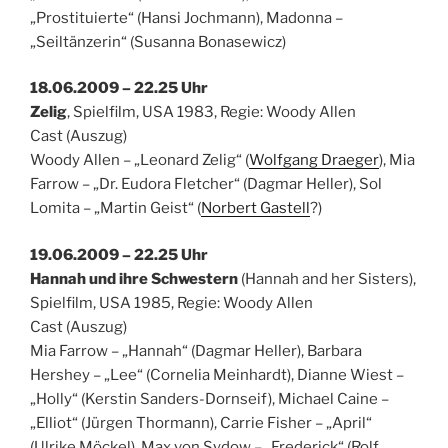
„Prostituierte“ (Hansi Jochmann), Madonna –
„Seiltänzerin“ (Susanna Bonasewicz)
18.06.2009 – 22.25 Uhr
Zelig
, Spielfilm, USA 1983, Regie: Woody Allen
Cast (Auszug)
Woody Allen – „Leonard Zelig“ (
Wolfgang Draeger
), Mia
Farrow – „Dr. Eudora Fletcher“ (Dagmar Heller), Sol
Lomita – „Martin Geist“ (
Norbert Gastell
?)
19.06.2009 – 22.25 Uhr
Hannah und ihre Schwestern
(Hannah and her Sisters),
Spielfilm, USA 1985, Regie: Woody Allen
Cast (Auszug)
Mia Farrow – „Hannah“ (Dagmar Heller), Barbara
Hershey – „Lee“ (Cornelia Meinhardt), Dianne Wiest –
„Holly“ (Kerstin Sanders-Dornseif), Michael Caine –
„Elliot“ (Jürgen Thormann), Carrie Fisher – „April“
(Ulrike Möckel), Max von Sydow – „Frederick“ (Rolf