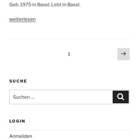
Geb. 1975 in Basel. Lebt in Basel.
„Clamer,
weiterlesen
Raphael“
Seitennummerierung
Näch
Seite
1
Seit
der
Beiträge
SUCHE
Suche
Suche
nach:
LOGIN
Anmelden