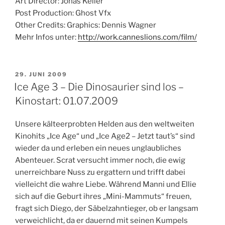
Art Director: Jonas Keller
Post Production: Ghost Vfx
Other Credits: Graphics: Dennis Wagner
Mehr Infos unter:
http://work.canneslions.com/film/
VERÖFFENTLICHT
29. JUNI 2009
AM
Ice Age 3 – Die Dinosaurier sind los –
Kinostart: 01.07.2009
Unsere kälteerprobten Helden aus den weltweiten
Kinohits „Ice Age“ und „Ice Age2 – Jetzt taut’s“ sind
wieder da und erleben ein neues unglaubliches
Abenteuer. Scrat versucht immer noch, die ewig
unerreichbare Nuss zu ergattern und trifft dabei
vielleicht die wahre Liebe. Während Manni und Ellie
sich auf die Geburt ihres „Mini-Mammuts“ freuen,
fragt sich Diego, der Säbelzahntieger, ob er langsam
verweichlicht, da er dauernd mit seinen Kumpels