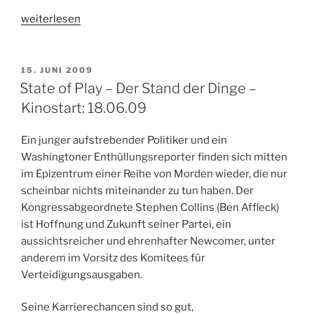
„Veranstaltungshinweis:
weiterlesen
Schischiboat
–
Sonntag
VERÖFFENTLICHT
15. JUNI 2009
AM
21.06.2009“
State of Play – Der Stand der Dinge –
Kinostart: 18.06.09
Ein junger aufstrebender Politiker und ein
Washingtoner Enthüllungsreporter finden sich mitten
im Epizentrum einer Reihe von Morden wieder, die nur
scheinbar nichts miteinander zu tun haben. Der
Kongressabgeordnete Stephen Collins (Ben Affleck)
ist Hoffnung und Zukunft seiner Partei, ein
aussichtsreicher und ehrenhafter Newcomer, unter
anderem im Vorsitz des Komitees für
Verteidigungsausgaben.
Seine Karrierechancen sind so gut,