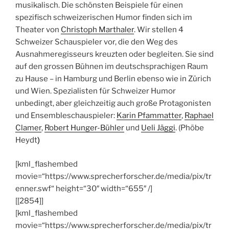
musikalisch. Die schönsten Beispiele für einen
spezifisch schweizerischen Humor finden sich im
Theater von
Christoph Marthaler
. Wir stellen 4
Schweizer Schauspieler vor, die den Weg des
Ausnahmeregisseurs kreuzten oder begleiten. Sie sind
auf den grossen Bühnen im deutschsprachigen Raum
zu Hause – in Hamburg und Berlin ebenso wie in Zürich
und Wien. Spezialisten für Schweizer Humor
unbedingt, aber gleichzeitig auch große Protagonisten
und Ensembleschauspieler:
Karin Pfammatter
,
Raphael
Clamer
,
Robert Hunger-Bühler
und
Ueli Jäggi
. (Phöbe
Heydt
)
[kml_flashembed
movie=“https://www.sprecherforscher.de/media/pix/tr
enner.swf“ height=“30″ width=“655″ /]
[[2854]]
[kml_flashembed
movie=“https://www.sprecherforscher.de/media/pix/tr