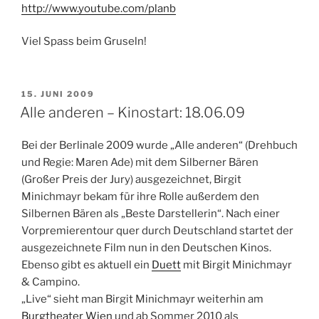
http://www.youtube.com/planb
Viel Spass beim Gruseln!
VERÖFFENTLICHT
15. JUNI 2009
AM
Alle anderen – Kinostart: 18.06.09
Bei der Berlinale 2009 wurde „Alle anderen“ (Drehbuch
und Regie: Maren Ade) mit dem Silberner Bären
(Großer Preis der Jury) ausgezeichnet, Birgit
Minichmayr bekam für ihre Rolle außerdem den
Silbernen Bären als „Beste Darstellerin“. Nach einer
Vorpremierentour quer durch Deutschland startet der
ausgezeichnete Film nun in den Deutschen Kinos.
Ebenso gibt es aktuell ein
Duett
mit Birgit Minichmayr
& Campino.
„Live“ sieht man Birgit Minichmayr weiterhin am
Burgtheater Wien
und ab Sommer 2010 als