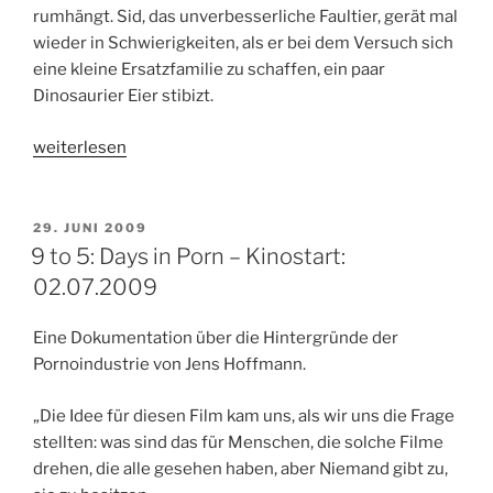
rumhängt. Sid, das unverbesserliche Faultier, gerät mal
wieder in Schwierigkeiten, als er bei dem Versuch sich
eine kleine Ersatzfamilie zu schaffen, ein paar
Dinosaurier Eier stibizt.
„Ice
weiterlesen
Age
3
–
VERÖFFENTLICHT
29. JUNI 2009
AM
Die
9 to 5: Days in Porn – Kinostart:
Dinosaurier
02.07.2009
sind
los
Eine Dokumentation über die Hintergründe der
–
Pornoindustrie von Jens Hoffmann.
Kinostart:
01.07.2009“
„Die Idee für diesen Film kam uns, als wir uns die Frage
stellten: was sind das für Menschen, die solche Filme
drehen, die alle gesehen haben, aber Niemand gibt zu,